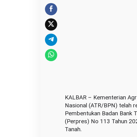
g
P
e
m
e
r
i
n
t
a
h
M
KALBAR – Kementerian Agra
e
Nasional (ATR/BPN) telah 
n
Pembentukan Badan Bank Ta
t
(Perpres) No 113 Tahun 20
e
Tanah.
r