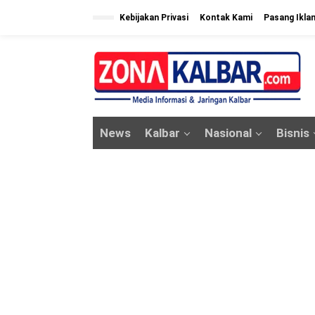
L
Kebijakan Privasi
Kontak Kami
Pasang Ikla
e
w
a
t
i
k
News
Kalbar
Nasional
Bisnis
e
k
o
n
t
e
n