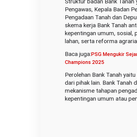
Struktur badan Bank Tanah y
a
Pengawas, Kepala Badan Pe
r
Pengadaan Tanah dan Depu
skema kerja Bank Tanah ant
kepentingan umum, sosial,
lahan, serta reforma agrari
Baca juga:
PSG Mengukir Sejara
Champions 2025
Perolehan Bank Tanah yaitu
dari pihak lain. Bank Tana
mekanisme tahapan pengad
kepentingan umum atau pen