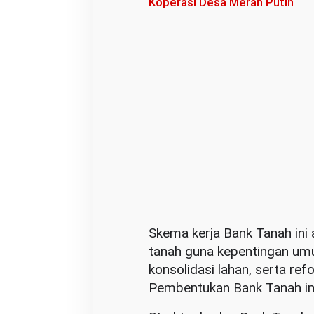
Koperasi Desa Merah Putih
h
A
d
m
i
n
i
s
t
r
a
t
i
Skema kerja Bank Tanah ini 
f
tanah guna kepentingan um
K
konsolidasi lahan, serta ref
a
Pembentukan Bank Tanah ini
l
b