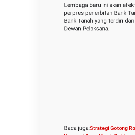
t
Lembaga baru ini akan efekt
i
perpres penerbitan Bank Ta
b
Bank Tanah yang terdiri da
k
Dewan Pelaksana.
a
n
H
G
U
D
i
w
i
l
a
y
Baca juga:
Strategi Gotong R
a