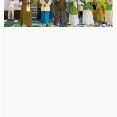
b
a
r
P
e
r
i
n
g
a
t
i
M
a
u
l
i