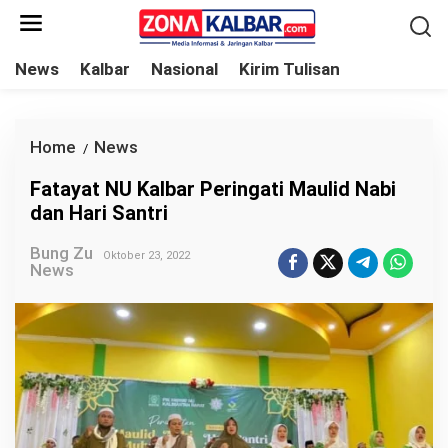
L
e
w
News
Kalbar
Nasional
Kirim Tulisan
a
t
i
Home
News
F
/
k
a
Fatayat NU Kalbar Peringati Maulid Nabi
e
t
dan Hari Santri
k
a
o
Bung Zu
y
Oktober 23, 2022
News
n
a
t
t
e
N
n
U
K
a
l