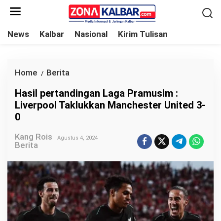
L
e
w
News
Kalbar
Nasional
Kirim Tulisan
a
t
i
Home
Berita
H
/
k
a
Hasil pertandingan Laga Pramusim :
e
s
Liverpool Taklukkan Manchester United 3-
k
i
0
o
l
n
Kang Rois
p
Agustus 4, 2024
Berita
t
e
e
r
n
t
a
n
d