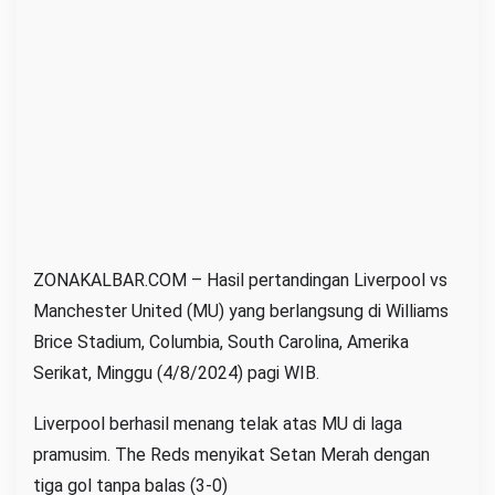
:
L
i
v
e
r
p
o
o
l
ZONAKALBAR.COM – Hasil pertandingan Liverpool vs
T
Manchester United (MU) yang berlangsung di Williams
a
Brice Stadium, Columbia, South Carolina, Amerika
k
Serikat, Minggu (4/8/2024) pagi WIB.
l
u
Liverpool berhasil menang telak atas MU di laga
k
pramusim. The Reds menyikat Setan Merah dengan
k
tiga gol tanpa balas (3-0)
a