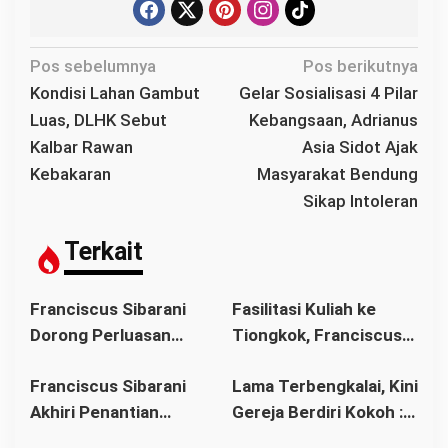
N
Pos sebelumnya
Pos berikutnya
a
Kondisi Lahan Gambut
Gelar Sosialisasi 4 Pilar
v
Luas, DLHK Sebut
Kebangsaan, Adrianus
i
Kalbar Rawan
Asia Sidot Ajak
g
Kebakaran
Masyarakat Bendung
a
Sikap Intoleran
s
i
Terkait
p
o
Franciscus Sibarani
Fasilitasi Kuliah ke
s
Dorong Perluasan
Tiongkok, Franciscus
Akses Pendidikan
Sibarani Ajak Orang
Franciscus Sibarani
Lama Terbengkalai, Kini
sebagai Upaya Cegah
Tua Dukung Pendidikan
Akhiri Penantian
Gereja Berdiri Kokoh :
Pernikahan Dini di
Anak
Panjang Umat Stasi
Franciscus Sibarani
Kalbar