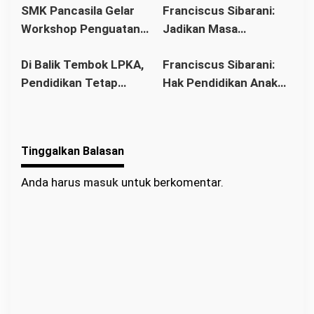
SMK Pancasila Gelar
Franciscus Sibarani:
Bawat Keuskupan
Wujudkan Politik
Workshop Penguatan
Jadikan Masa
Agung Pontianak,
Bonum Commune di
Implementasi 8
Pembinaan sebagai
Gereja Baru Akhirnya
Stasi Bawat Desa
Di Balik Tembok LPKA,
Franciscus Sibarani:
Standar Nasional
Titik Balik Menata
Berdiri
Pahonk LANDAK
Pendidikan Tetap
Hak Pendidikan Anak
Pendidikan
Masa Depan
Berjalan: Franciscus
Binaan Harus Tetap
Sibarani Apresiasi
Terpenuhi
Program Paket A, B,
Tinggalkan Balasan
dan C
Anda harus
masuk
untuk berkomentar.