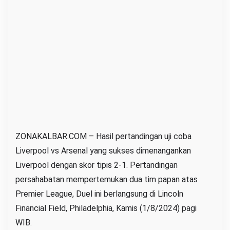
p
o
o
l
v
s
A
r
s
e
ZONAKALBAR.COM – Hasil pertandingan uji coba
n
a
Liverpool vs Arsenal yang sukses dimenangankan
l
Liverpool dengan skor tipis 2-1. Pertandingan
:
persahabatan mempertemukan dua tim papan atas
S
Premier League, Duel ini berlangsung di Lincoln
k
Financial Field, Philadelphia, Kamis (1/8/2024) pagi
o
WIB.
r