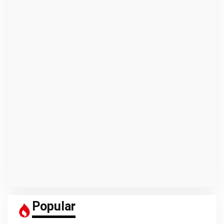
Popular