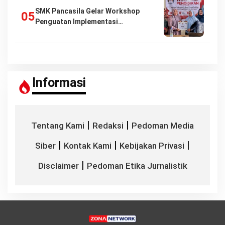
SMK Pancasila Gelar Workshop
Penguatan Implementasi…
Informasi
|
|
Tentang Kami
Redaksi
Pedoman Media
|
|
|
Siber
Kontak Kami
Kebijakan Privasi
|
Disclaimer
Pedoman Etika Jurnalistik