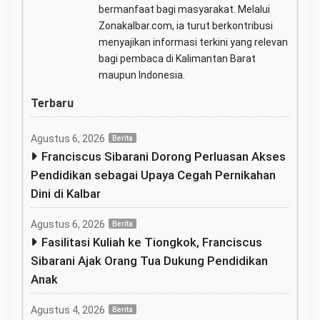
bermanfaat bagi masyarakat. Melalui
Zonakalbar.com, ia turut berkontribusi
menyajikan informasi terkini yang relevan
bagi pembaca di Kalimantan Barat
maupun Indonesia.
Terbaru
Agustus 6, 2026
Berita
Franciscus Sibarani Dorong Perluasan Akses
Pendidikan sebagai Upaya Cegah Pernikahan
Dini di Kalbar
Agustus 6, 2026
Berita
Fasilitasi Kuliah ke Tiongkok, Franciscus
Sibarani Ajak Orang Tua Dukung Pendidikan
Anak
Agustus 4, 2026
Berita