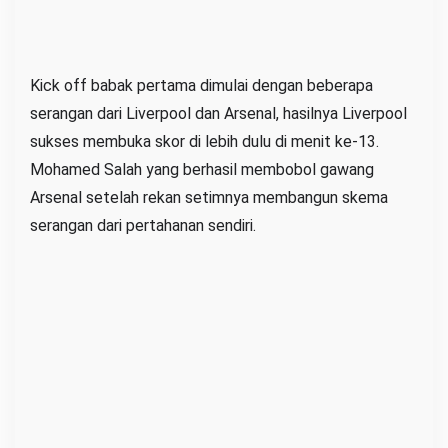
Kick off babak pertama dimulai dengan beberapa
serangan dari Liverpool dan Arsenal, hasilnya Liverpool
sukses membuka skor di lebih dulu di menit ke-13.
Mohamed Salah yang berhasil membobol gawang
Arsenal setelah rekan setimnya membangun skema
serangan dari pertahanan sendiri.