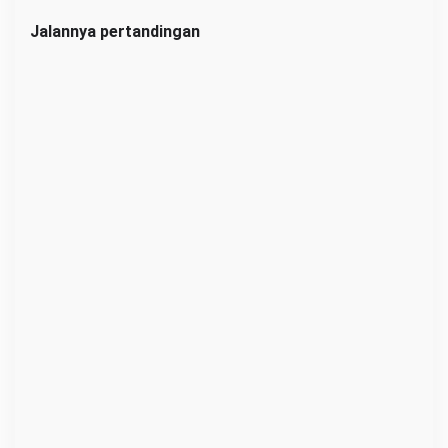
2
Jalannya pertandingan
-
1