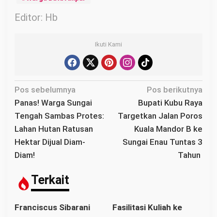
Editor: Hb
Ikuti Kami
N
Pos sebelumnya
Pos berikutnya
a
Panas! Warga Sungai
Bupati Kubu Raya
v
Tengah Sambas Protes:
Targetkan Jalan Poros
i
Lahan Hutan Ratusan
Kuala Mandor B ke
g
Hektar Dijual Diam-
Sungai Enau Tuntas 3
a
Diam!
Tahun
s
i
Terkait
p
o
Franciscus Sibarani
Fasilitasi Kuliah ke
s