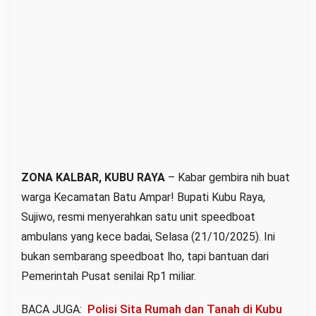
e
e
d
b
o
a
t
A
m
b
ZONA KALBAR, KUBU RAYA
– Kabar gembira nih buat
u
warga Kecamatan Batu Ampar! Bupati Kubu Raya,
l
Sujiwo, resmi menyerahkan satu unit speedboat
a
ambulans yang kece badai, Selasa (21/10/2025). Ini
n
bukan sembarang speedboat lho, tapi bantuan dari
s
Pemerintah Pusat senilai Rp1 miliar.
B
a
Polisi Sita Rumah dan Tanah di Kubu
BACA JUGA:
r