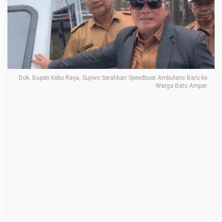
e
b
u
R
a
y
Dok. Bupati Kebu Raya, Sujiwo Serahkan Speedboat Ambulans Baru ke
a
Warga Batu Ampar
S
e
r
a
h
k
a
n
S
p