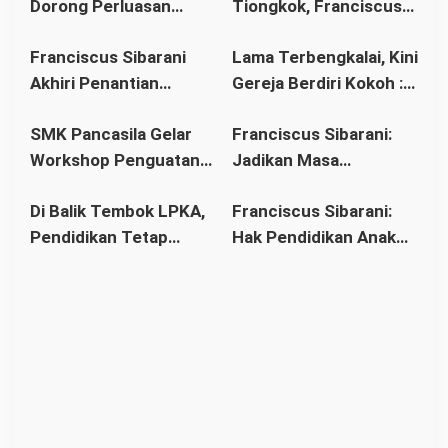
Dorong Perluasan
Tiongkok, Franciscus
Akses Pendidikan
Sibarani Ajak Orang
Franciscus Sibarani
Lama Terbengkalai, Kini
sebagai Upaya Cegah
Tua Dukung Pendidikan
Akhiri Penantian
Gereja Berdiri Kokoh :
Pernikahan Dini di
Anak
Panjang Umat Stasi
Franciscus Sibarani
Kalbar
SMK Pancasila Gelar
Franciscus Sibarani:
Bawat Keuskupan
Wujudkan Politik
Workshop Penguatan
Jadikan Masa
Agung Pontianak,
Bonum Commune di
Implementasi 8
Pembinaan sebagai
Gereja Baru Akhirnya
Stasi Bawat Desa
Di Balik Tembok LPKA,
Franciscus Sibarani:
Standar Nasional
Titik Balik Menata
Berdiri
Pahonk LANDAK
Pendidikan Tetap
Hak Pendidikan Anak
Pendidikan
Masa Depan
Berjalan: Franciscus
Binaan Harus Tetap
Sibarani Apresiasi
Terpenuhi
Program Paket A, B,
dan C