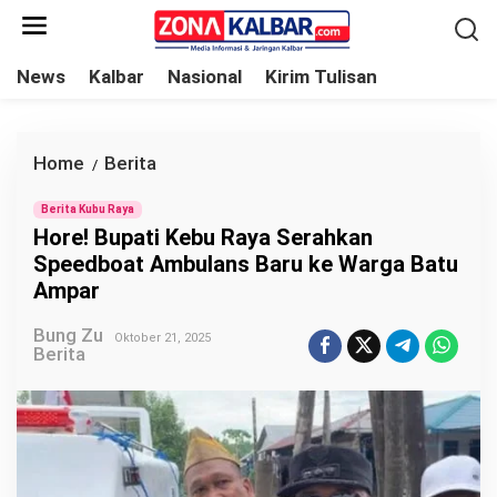
L
e
w
News
Kalbar
Nasional
Kirim Tulisan
a
t
i
Home
Berita
H
/
k
o
e
Berita Kubu Raya
r
Hore! Bupati Kebu Raya Serahkan
k
e
Speedboat Ambulans Baru ke Warga Batu
o
!
Ampar
n
B
t
Bung Zu
u
Oktober 21, 2025
Berita
e
p
n
a
t
i
K