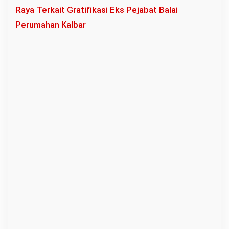
Raya Terkait Gratifikasi Eks Pejabat Balai
u
Perumahan Kalbar
k
e
W
a
r
g
a
B
a
t
u
A
m
p
a
r