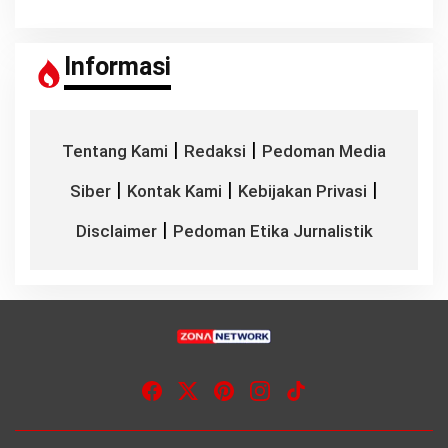
Informasi
|
|
Tentang Kami
Redaksi
Pedoman Media
|
|
|
Siber
Kontak Kami
Kebijakan Privasi
|
Disclaimer
Pedoman Etika Jurnalistik