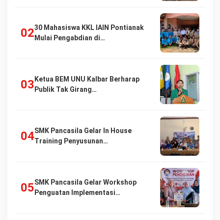
30 Mahasiswa KKL IAIN Pontianak
Mulai Pengabdian di…
Ketua BEM UNU Kalbar Berharap
Publik Tak Girang…
SMK Pancasila Gelar In House
Training Penyusunan…
SMK Pancasila Gelar Workshop
Penguatan Implementasi…