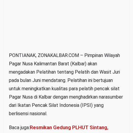
r
G
e
l
a
r
P
PONTIANAK, ZONAKALBAR.COM – Pimpinan Wilayah
e
l
Pagar Nusa Kalimantan Barat (Kalbar) akan
a
mengadakan Pelatihan tentang Pelatih dan Wasit Juri
t
pada bulan Juni mendatang. Pelatihan ini bertujuan
i
untuk meningkatkan kualitas para pelatih pencak silat
h
Pagar Nusa di Kalbar dengan menghadirkan narasumber
a
dari Ikatan Pencak Silat Indonesia (IPSI) yang
n
berlisensi nasional.
W
a
Resmikan Gedung PLHUT Sintang,
Baca juga:
s