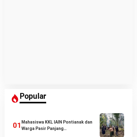
Popular
Mahasiswa KKL IAIN Pontianak dan
Warga Pasir Panjang…