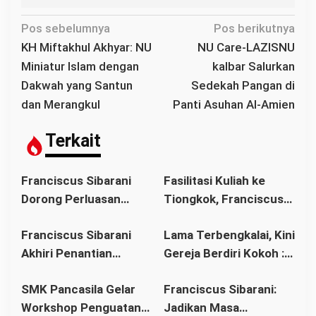
N
Pos sebelumnya
Pos berikutnya
a
KH Miftakhul Akhyar: NU
NU Care-LAZISNU
v
Miniatur Islam dengan
kalbar Salurkan
i
Dakwah yang Santun
Sedekah Pangan di
g
dan Merangkul
Panti Asuhan Al-Amien
a
s
Terkait
i
p
Franciscus Sibarani
Fasilitasi Kuliah ke
o
Dorong Perluasan
Tiongkok, Franciscus
s
Akses Pendidikan
Sibarani Ajak Orang
Franciscus Sibarani
Lama Terbengkalai, Kini
sebagai Upaya Cegah
Tua Dukung Pendidikan
Akhiri Penantian
Gereja Berdiri Kokoh :
Pernikahan Dini di
Anak
Panjang Umat Stasi
Franciscus Sibarani
Kalbar
SMK Pancasila Gelar
Franciscus Sibarani:
Bawat Keuskupan
Wujudkan Politik
Workshop Penguatan
Jadikan Masa
Agung Pontianak,
Bonum Commune di