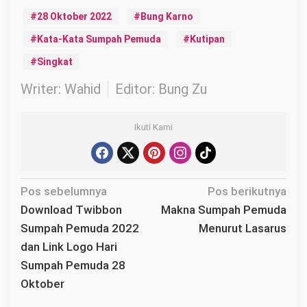
28 Oktober 2022
Bung Karno
Kata-Kata Sumpah Pemuda
Kutipan
Singkat
Writer: Wahid
Editor: Bung Zu
Ikuti Kami
N
Pos sebelumnya
Pos berikutnya
a
Download Twibbon
Makna Sumpah Pemuda
v
Sumpah Pemuda 2022
Menurut Lasarus
i
dan Link Logo Hari
g
Sumpah Pemuda 28
a
Oktober
s