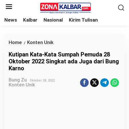
L
e
w
News
Kalbar
Nasional
Kirim Tulisan
a
t
i
Home
Konten Unik
K
/
k
u
Kutipan Kata-Kata Sumpah Pemuda 28
e
t
Oktober 2022 Singkat ada Juga dari Bung
k
i
Karno
o
p
n
Bung Zu
a
Oktober 28, 2022
Konten Unik
t
n
e
K
n
a
t
a
-