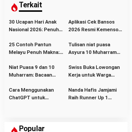
i
Terkait
p
o
30 Ucapan Hari Anak
Aplikasi Cek Bansos
s
Nasional 2026: Penuh
2026 Resmi Kemensos,
Makna, Inspiratif, dan
Cara Cek Nama
25 Contoh Pantun
Tulisan niat puasa
Menyentuh Hati
Penerima BPNT dan
Melayu Penuh Makna:
Asyura 10 Muharram
PKH Lewat HP
Warisan Budaya yang
bahasa Arab dan
Niat Puasa 9 dan 10
Swiss Buka Lowongan
Tetap Relevan di Era
Artinya
Muharram: Bacaan
Kerja untuk Warga
Modern
Tasua dan Asyura
Indonesia
Cara Menggunakan
Nanda Hafis Jamjami
Bahasa Arab, Latin dan
ChatGPT untuk
Raih Runner Up 1
Artinya Lengkap
Pemula: Panduan
Lanceng Kabupaten
Lengkap dan Mudah
Kubu Raya
Dipahami
Popular