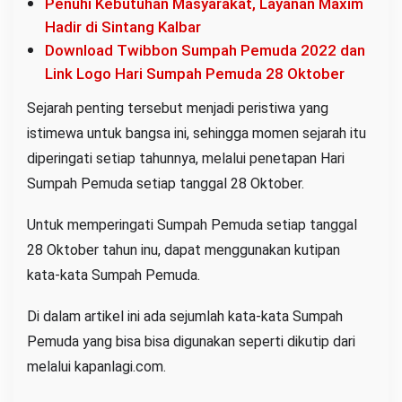
Penuhi Kebutuhan Masyarakat, Layanan Maxim
t
Hadir di Sintang Kalbar
a
Download Twibbon Sumpah Pemuda 2022 dan
d
Link Logo Hari Sumpah Pemuda 28 Oktober
a
Sejarah penting tersebut menjadi peristiwa yang
J
istimewa untuk bangsa ini, sehingga momen sejarah itu
u
diperingati setiap tahunnya, melalui penetapan Hari
g
Sumpah Pemuda setiap tanggal 28 Oktober.
a
d
Untuk memperingati Sumpah Pemuda setiap tanggal
a
28 Oktober tahun inu, dapat menggunakan kutipan
r
kata-kata Sumpah Pemuda.
i
B
Di dalam artikel ini ada sejumlah kata-kata Sumpah
u
Pemuda yang bisa bisa digunakan seperti dikutip dari
n
melalui kapanlagi.com.
g
K