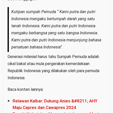
8
O
Kutipan sumpah Pemuda “ Kami putra dan putri
k
Indonesia mengaku bertumpah darah yang satu
t
tanah Indonesia. Kami putra dan putri Indonesia
o
mengaku berbangsa yang satu bangsa Indonesia.
b
Kami putra dan putri Indonesia menjunjung bahasa
e
persatuan bahasa Indonesia”.
r
2
Generasi milenial harus tahu Sumpah Pemuda adalah
0
cikal bakal atau mula pergerakan kemerdekaan
2
Republik Indonesia yang dilakukan oleh para pemuda
2
Indonesia.
S
i
Baca konten lainnya:
n
g
Relawan Kalbar: Dukung Anies &#8211; AHY
k
Maju Capres dan Cawapres 2024
a