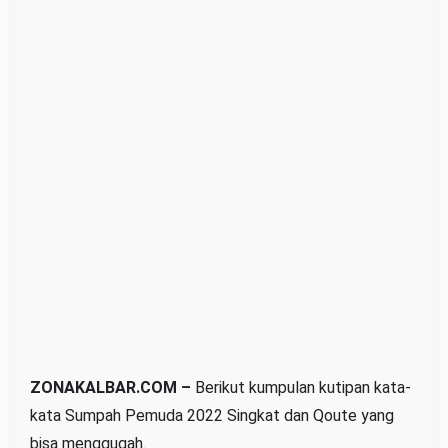
K
a
t
a
S
u
m
p
a
h
P
e
m
u
d
ZONAKALBAR.COM –
Berikut kumpulan kutipan kata-
a
kata Sumpah Pemuda 2022 Singkat dan Qoute yang
2
bisa menggugah.