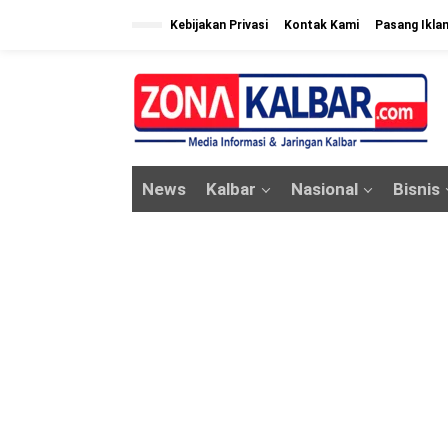
L
Kebijakan Privasi
Kontak Kami
Pasang Ikla
e
w
a
t
i
k
News
Kalbar
Nasional
Bisnis
e
k
o
n
t
e
n