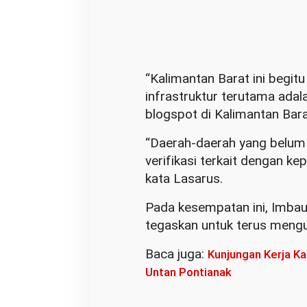
a
i
“Kalimantan Barat ini begit
infrastruktur terutama adal
blogspot di Kalimantan Barat
“Daerah-daerah yang belum t
verifikasi terkait dengan k
kata Lasarus.
Pada kesempatan ini, Imbau
tegaskan untuk terus meng
Baca juga:
Kunjungan Kerja Ka
Untan Pontianak