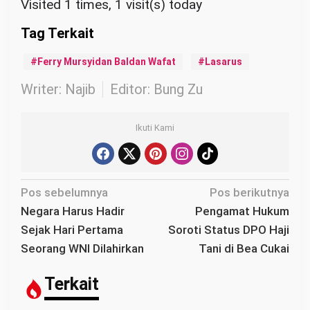
Visited 1 times, 1 visit(s) today
Ferry Mursyidan Baldan Wafat
Lasarus
Writer: Najib
Editor: Bung Zu
Ikuti Kami
N
Pos sebelumnya
Pos berikutnya
a
Negara Harus Hadir
Pengamat Hukum
v
Sejak Hari Pertama
Soroti Status DPO Haji
i
Seorang WNI Dilahirkan
Tani di Bea Cukai
g
a
Terkait
s