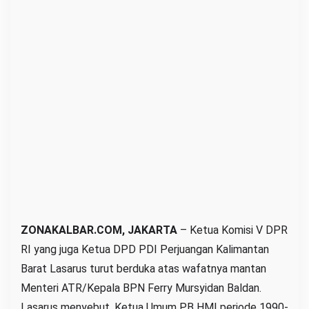
y
a
F
e
r
r
y
M
u
r
s
y
i
ZONAKALBAR.COM, JAKARTA
– Ketua Komisi V DPR
d
RI yang juga Ketua DPD PDI Perjuangan Kalimantan
a
Barat Lasarus turut berduka atas wafatnya mantan
n
Menteri ATR/Kepala BPN Ferry Mursyidan Baldan.
B
Lasarus menyebut, Ketua Umum PB HMI periode 1990-
a