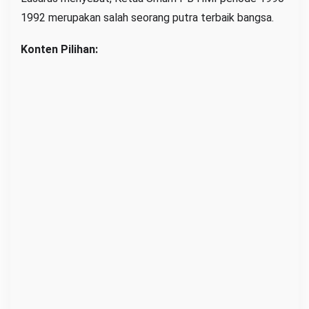
1992 merupakan salah seorang putra terbaik bangsa.
l
d
Konten Pilihan:
a
n