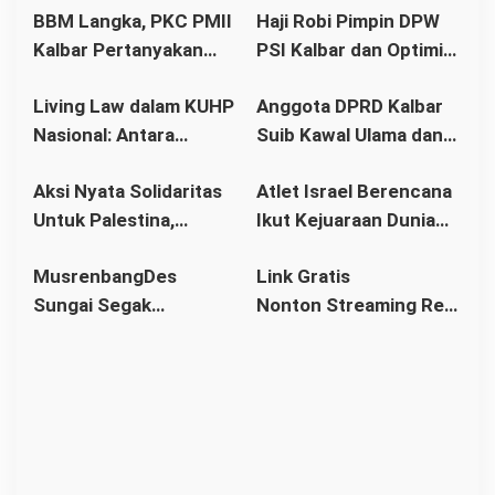
i
BBM Langka, PKC PMII
Haji Robi Pimpin DPW
p
Kalbar Pertanyakan
PSI Kalbar dan Optimis
o
Stetmen Pemerintah
Memang Pemilu 2029
s
Living Law dalam KUHP
Anggota DPRD Kalbar
Terkait Stok BBM
Nasional: Antara
Suib Kawal Ulama dan
Aman
Hukum Adat dan Asas
Pondok Pesantren
Aksi Nyata Solidaritas
Atlet Israel Berencana
Legalitas
Untuk Palestina,
Ikut Kejuaraan Dunia
Ratusan Warga
Senam di Jakarta, Ini
MusrenbangDes
Link Gratis
Pontianak Ikuti Senam
Kata Menlu
Sungai Segak
Nonton Streaming Real
Sehat dan
Sekaligus Bahas
Madrid vs Villarreal
Penggalangan Donasi
RKPDes 2026: Kades
Live di video
Ajak Warga Berlomba
dalam Kebaikan