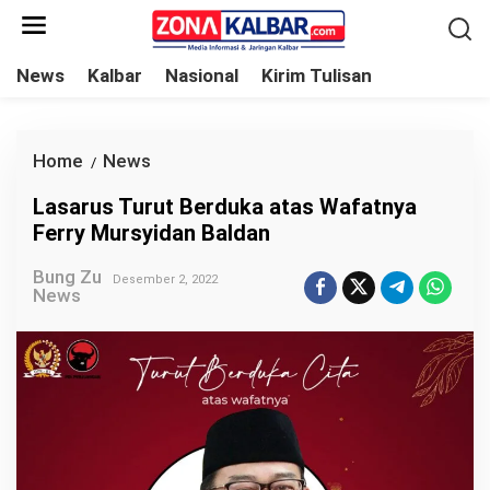
L
e
w
News
Kalbar
Nasional
Kirim Tulisan
a
t
i
Home
News
L
/
k
a
Lasarus Turut Berduka atas Wafatnya
e
s
Ferry Mursyidan Baldan
k
a
o
Bung Zu
r
Desember 2, 2022
News
n
u
t
s
e
T
n
u
r
u
t