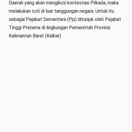
Daerah yang akan mengikuti kontestasi Pilkada, maka
e
melakukan cuti di luar tanggungan negara. Untuk itu
r
sebagai Pejabat Sementara (Pjs) ditunjuk oleh Pejabat
n
Tinggi Pratama di lingkungan Pemerintah Provinsi
u
Kalimantan Barat (Kalbar).
r
K
a
l
b
a
r