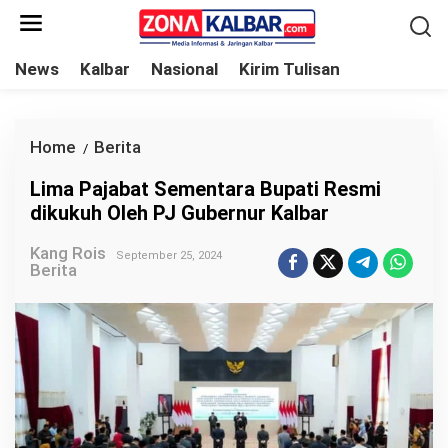
L
e
w
News
Kalbar
Nasional
Kirim Tulisan
a
t
i
Home
Berita
L
/
k
i
Lima Pajabat Sementara Bupati Resmi
e
m
dikukuh Oleh PJ Gubernur Kalbar
k
a
o
Kang Rois
P
September 25, 2024
Berita
n
a
t
j
e
a
n
b
a
t
S