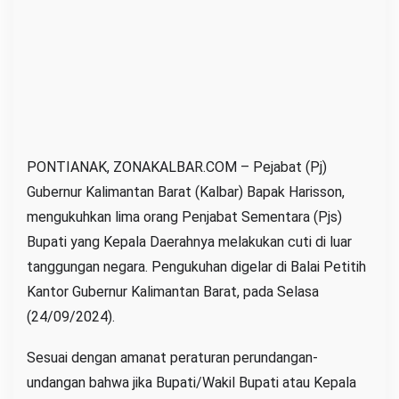
m
i
d
i
k
u
k
PONTIANAK, ZONAKALBAR.COM – Pejabat (Pj)
u
h
Gubernur Kalimantan Barat (Kalbar) Bapak Harisson,
O
mengukuhkan lima orang Penjabat Sementara (Pjs)
l
Bupati yang Kepala Daerahnya melakukan cuti di luar
e
tanggungan negara. Pengukuhan digelar di Balai Petitih
h
Kantor Gubernur Kalimantan Barat, pada Selasa
P
(24/09/2024).
J
G
Sesuai dengan amanat peraturan perundangan-
u
undangan bahwa jika Bupati/Wakil Bupati atau Kepala
b