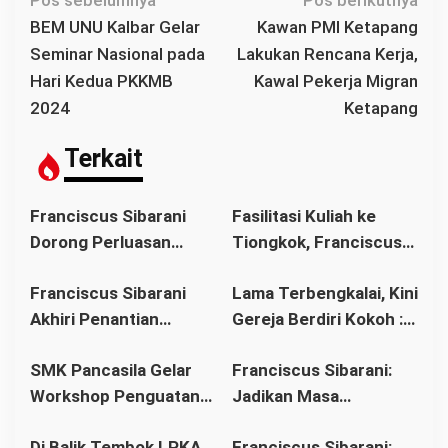
a
BEM UNU Kalbar Gelar
Kawan PMI Ketapang
v
Seminar Nasional pada
Lakukan Rencana Kerja,
i
Hari Kedua PKKMB
Kawal Pekerja Migran
g
2024
Ketapang
a
s
Terkait
i
p
Franciscus Sibarani
Fasilitasi Kuliah ke
o
Dorong Perluasan
Tiongkok, Franciscus
s
Akses Pendidikan
Sibarani Ajak Orang
Franciscus Sibarani
Lama Terbengkalai, Kini
sebagai Upaya Cegah
Tua Dukung Pendidikan
Akhiri Penantian
Gereja Berdiri Kokoh :
Pernikahan Dini di
Anak
Panjang Umat Stasi
Franciscus Sibarani
Kalbar
SMK Pancasila Gelar
Franciscus Sibarani:
Bawat Keuskupan
Wujudkan Politik
Workshop Penguatan
Jadikan Masa
Agung Pontianak,
Bonum Commune di
Implementasi 8
Pembinaan sebagai
Gereja Baru Akhirnya
Stasi Bawat Desa
Di Balik Tembok LPKA,
Franciscus Sibarani:
Standar Nasional
Titik Balik Menata