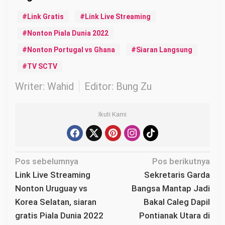
Link Gratis
Link Live Streaming
Nonton Piala Dunia 2022
Nonton Portugal vs Ghana
Siaran Langsung
TV SCTV
Writer: Wahid
Editor: Bung Zu
Ikuti Kami
N
Pos sebelumnya
Pos berikutnya
a
Link Live Streaming
Sekretaris Garda
v
Nonton Uruguay vs
Bangsa Mantap Jadi
i
Korea Selatan, siaran
Bakal Caleg Dapil
g
gratis Piala Dunia 2022
Pontianak Utara di