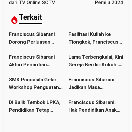
a
dari TV Online SCTV
Pemilu 2024
s
i
Terkait
p
o
Franciscus Sibarani
Fasilitasi Kuliah ke
s
Dorong Perluasan
Tiongkok, Franciscus
Akses Pendidikan
Sibarani Ajak Orang
Franciscus Sibarani
Lama Terbengkalai, Kini
sebagai Upaya Cegah
Tua Dukung Pendidikan
Akhiri Penantian
Gereja Berdiri Kokoh :
Pernikahan Dini di
Anak
Panjang Umat Stasi
Franciscus Sibarani
Kalbar
SMK Pancasila Gelar
Franciscus Sibarani:
Bawat Keuskupan
Wujudkan Politik
Workshop Penguatan
Jadikan Masa
Agung Pontianak,
Bonum Commune di
Implementasi 8
Pembinaan sebagai
Gereja Baru Akhirnya
Stasi Bawat Desa
Di Balik Tembok LPKA,
Franciscus Sibarani:
Standar Nasional
Titik Balik Menata
Berdiri
Pahonk LANDAK
Pendidikan Tetap
Hak Pendidikan Anak
Pendidikan
Masa Depan
Berjalan: Franciscus
Binaan Harus Tetap
Sibarani Apresiasi
Terpenuhi