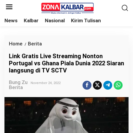
L
e
w
News
Kalbar
Nasional
Kirim Tulisan
a
t
i
Home
Berita
L
/
k
i
Link Gratis Live Streaming Nonton
e
n
Portugal vs Ghana Piala Dunia 2022 Siaran
k
k
langsung di TV SCTV
o
G
n
Bung Zu
r
November 24, 2022
Berita
t
a
e
t
n
i
s
L
i