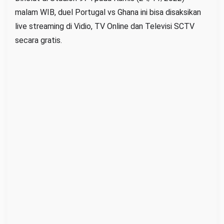
l
malam WIB, duel Portugal vs Ghana ini bisa disaksikan
a
live streaming di Vidio, TV Online dan Televisi SCTV
n
secara gratis.
g
s
u
n
g
d
i
T
V
S
C
T
V