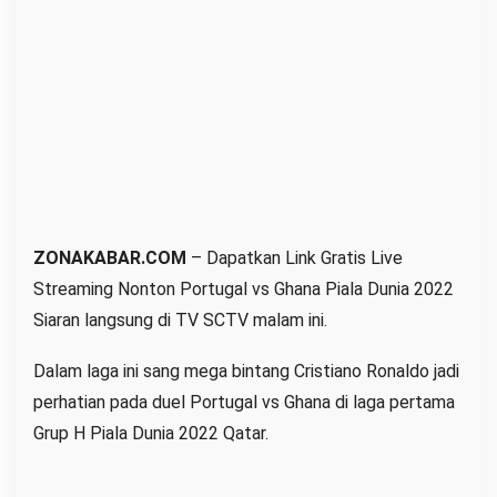
P
o
r
t
u
g
a
l
v
ZONAKABAR.COM
– Dapatkan Link Gratis Live
s
Streaming Nonton Portugal vs Ghana Piala Dunia 2022
G
Siaran langsung di TV SCTV malam ini.
h
a
Dalam laga ini sang mega bintang Cristiano Ronaldo jadi
n
perhatian pada duel Portugal vs Ghana di laga pertama
a
Grup H Piala Dunia 2022 Qatar.
P
i
a