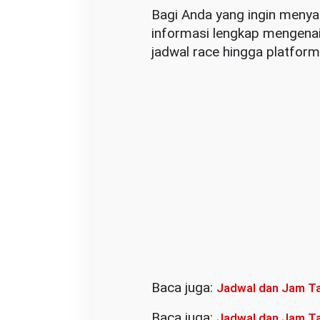
Bagi Anda yang ingin menyak
e
informasi lengkap mengenai
,
jadwal race hingga platfor
J
a
d
w
a
l
d
a
n
J
a
m
T
Baca juga:
Jadwal dan Jam Ta
a
y
Baca juga:
Jadwal dan Jam Ta