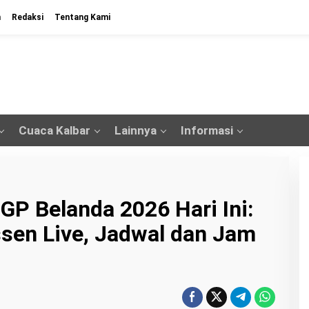
n
Redaksi
Tentang Kami
Cuaca Kalbar
Lainnya
Informasi
GP Belanda 2026 Hari Ini:
sen Live, Jadwal dan Jam