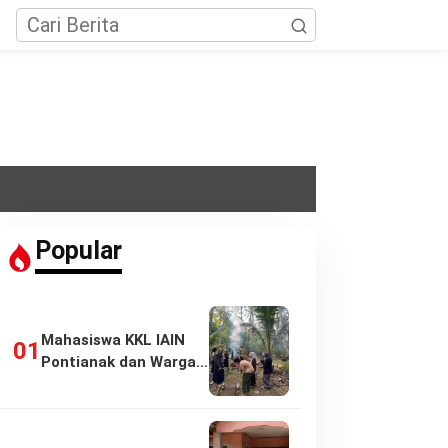
Popular
Mahasiswa KKL IAIN
Pontianak dan Warga
Pasir Panjang…