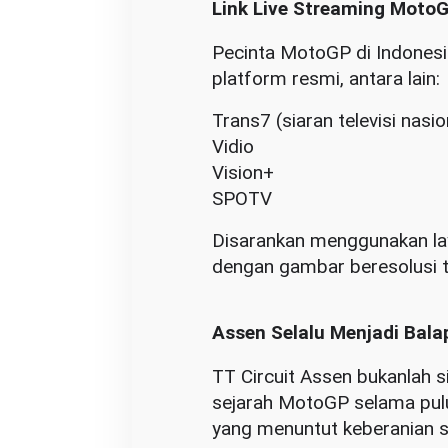
Link Live Streaming MotoG
Pecinta MotoGP di Indonesi
platform resmi, antara lain:
Trans7 (siaran televisi nasio
Vidio
Vision+
SPOTV
Disarankan menggunakan laya
dengan gambar beresolusi t
Assen Selalu Menjadi Bala
TT Circuit Assen bukanlah si
sejarah MotoGP selama puluh
yang menuntut keberanian se