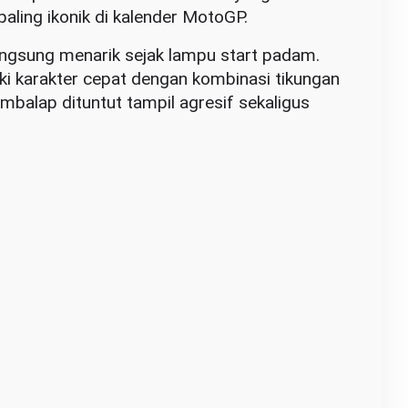
paling ikonik di kalender MotoGP.
angsung menarik sejak lampu start padam.
ki karakter cepat dengan kombinasi tikungan
balap dituntut tampil agresif sekaligus