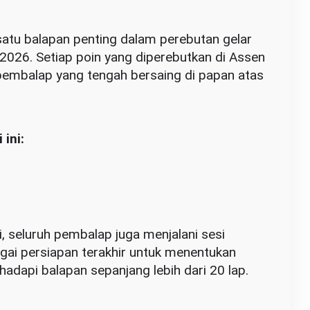
satu balapan penting dalam perebutan gelar
026. Setiap poin yang diperebutkan di Assen
pembalap yang tengah bersaing di papan atas
 ini:
, seluruh pembalap juga menjalani sesi
ai persiapan terakhir untuk menentukan
adapi balapan sepanjang lebih dari 20 lap.