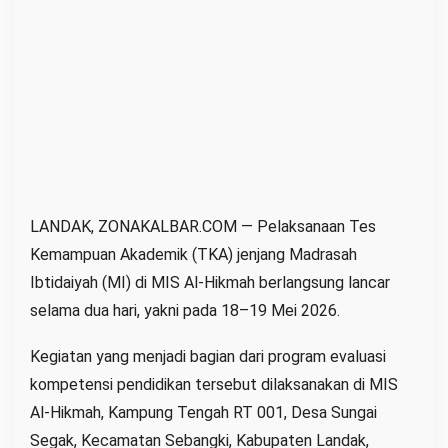
e
r
j
a
l
a
n
L
a
LANDAK, ZONAKALBAR.COM — Pelaksanaan Tes
n
Kemampuan Akademik (TKA) jenjang Madrasah
c
Ibtidaiyah (MI) di MIS Al-Hikmah berlangsung lancar
a
selama dua hari, yakni pada 18–19 Mei 2026.
r
,
Kegiatan yang menjadi bagian dari program evaluasi
D
kompetensi pendidikan tersebut dilaksanakan di MIS
i
Al-Hikmah, Kampung Tengah RT 001, Desa Sungai
i
Segak, Kecamatan Sebangki, Kabupaten Landak,
k