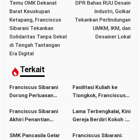
a
Temu OMK Dekanat
DPR Bahas RUU Desain
v
Barat Keuskupan
Industri, Golkar
i
Ketapang, Franciscus
Tekankan Perlindungan
g
Sibarani Tekankan
UMKM, IKM, dan
a
Solidaritas Tanpa Sekat
Desainer Lokal
s
di Tengah Tantangan
i
Era Digital
p
o
Terkait
s
Franciscus Sibarani
Fasilitasi Kuliah ke
Dorong Perluasan
Tiongkok, Franciscus
Akses Pendidikan
Sibarani Ajak Orang
Franciscus Sibarani
Lama Terbengkalai, Kini
sebagai Upaya Cegah
Tua Dukung Pendidikan
Akhiri Penantian
Gereja Berdiri Kokoh :
Pernikahan Dini di
Anak
Panjang Umat Stasi
Franciscus Sibarani
Kalbar
SMK Pancasila Gelar
Franciscus Sibarani:
Bawat Keuskupan
Wujudkan Politik