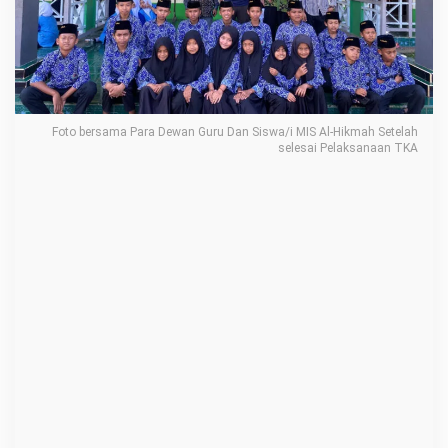
K
A
d
i
M
Foto bersama Para Dewan Guru Dan Siswa/i MIS Al-Hikmah Setelah
I
selesai Pelaksanaan TKA
S
A
l
-
H
i
k
m
a
h
B