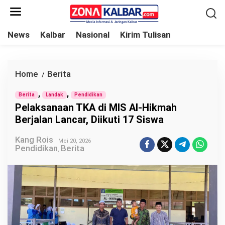
L
e
w
News
Kalbar
Nasional
Kirim Tulisan
a
t
i
Home
Berita
P
/
k
e
,
,
e
Berita
Landak
Pendidikan
l
Pelaksanaan TKA di MIS Al-Hikmah
k
a
Berjalan Lancar, Diikuti 17 Siswa
o
k
n
Kang Rois
s
Mei 20, 2026
Pendidikan
Berita
t
,
a
e
n
n
a
a
n
T