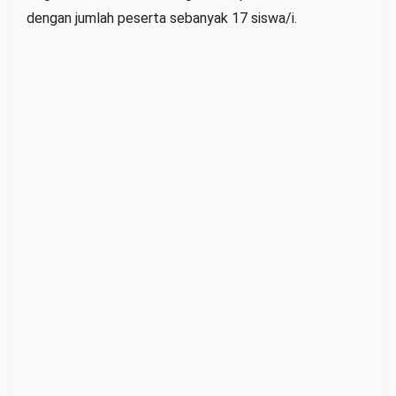
dengan jumlah peserta sebanyak 17 siswa/i.
u
t
i
1
7
S
i
s
w
a