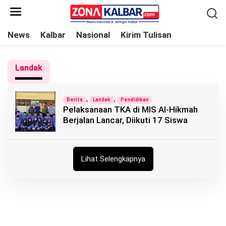
L
e
w
News
Kalbar
Nasional
Kirim Tulisan
a
t
Landak
i
k
e
,
,
Berita
Landak
Pendidikan
Pelaksanaan TKA di MIS Al-Hikmah
k
Berjalan Lancar, Diikuti 17 Siswa
o
n
t
Lihat Selengkapnya
e
n