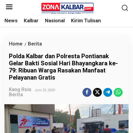
L
e
w
News
Kalbar
Nasional
Kirim Tulisan
a
t
i
Home
Berita
P
/
k
o
Polda Kalbar dan Polresta Pontianak
e
l
Gelar Bakti Sosial Hari Bhayangkara ke-
k
d
79: Ribuan Warga Rasakan Manfaat
o
a
Pelayanan Gratis
n
K
t
Kang Rois
a
Juni 22, 2025
Berita
e
l
n
b
a
r
d