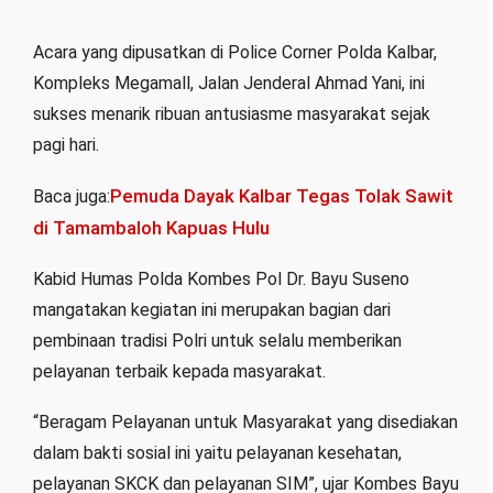
a
n
Acara yang dipusatkan di Police Corner Polda Kalbar,
a
Kompleks Megamall, Jalan Jenderal Ahmad Yani, ini
n
sukses menarik ribuan antusiasme masyarakat sejak
G
pagi hari.
r
a
Pemuda Dayak Kalbar Tegas Tolak Sawit
Baca juga:
t
di Tamambaloh Kapuas Hulu
i
s
Kabid Humas Polda Kombes Pol Dr. Bayu Suseno
mangatakan kegiatan ini merupakan bagian dari
pembinaan tradisi Polri untuk selalu memberikan
pelayanan terbaik kepada masyarakat.
“Beragam Pelayanan untuk Masyarakat yang disediakan
dalam bakti sosial ini yaitu pelayanan kesehatan,
pelayanan SKCK dan pelayanan SIM”, ujar Kombes Bayu