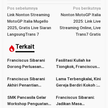
N
Pos sebelumnya
Pos berikutnya
a
Link Nonton Streaming
Nonton MotoGP Italia
v
MotoGP Italia Mugello
2025: Link Live
i
2025, Gratis Live Siaran
Streaming Online, Live
g
LangsungTrans 7
Trans7 Gratis
a
s
Terkait
i
p
Franciscus Sibarani
Fasilitasi Kuliah ke
o
Dorong Perluasan
Tiongkok, Franciscus
s
Akses Pendidikan
Sibarani Ajak Orang
Franciscus Sibarani
Lama Terbengkalai, Kini
sebagai Upaya Cegah
Tua Dukung Pendidikan
Akhiri Penantian
Gereja Berdiri Kokoh :
Pernikahan Dini di
Anak
Panjang Umat Stasi
Franciscus Sibarani
Kalbar
SMK Pancasila Gelar
Franciscus Sibarani:
Bawat Keuskupan
Wujudkan Politik
Workshop Penguatan
Jadikan Masa
Agung Pontianak,
Bonum Commune di