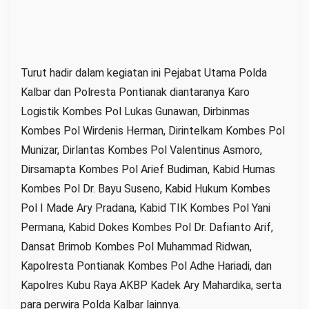
-
7
9
:
Turut hadir dalam kegiatan ini Pejabat Utama Polda
R
Kalbar dan Polresta Pontianak diantaranya Karo
i
Logistik Kombes Pol Lukas Gunawan, Dirbinmas
b
Kombes Pol Wirdenis Herman, Dirintelkam Kombes Pol
u
Munizar, Dirlantas Kombes Pol Valentinus Asmoro,
a
Dirsamapta Kombes Pol Arief Budiman, Kabid Humas
n
Kombes Pol Dr. Bayu Suseno, Kabid Hukum Kombes
W
Pol I Made Ary Pradana, Kabid TIK Kombes Pol Yani
a
Permana, Kabid Dokes Kombes Pol Dr. Dafianto Arif,
r
Dansat Brimob Kombes Pol Muhammad Ridwan,
g
a
Kapolresta Pontianak Kombes Pol Adhe Hariadi, dan
R
Kapolres Kubu Raya AKBP Kadek Ary Mahardika, serta
a
para perwira Polda Kalbar lainnya.