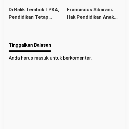
Implementasi 8
Pembinaan sebagai
Gereja Baru Akhirnya
Stasi Bawat Desa
Di Balik Tembok LPKA,
Franciscus Sibarani:
Standar Nasional
Titik Balik Menata
Berdiri
Pahonk LANDAK
Pendidikan Tetap
Hak Pendidikan Anak
Pendidikan
Masa Depan
Berjalan: Franciscus
Binaan Harus Tetap
Sibarani Apresiasi
Terpenuhi
Program Paket A, B,
Tinggalkan Balasan
dan C
Anda harus
masuk
untuk berkomentar.