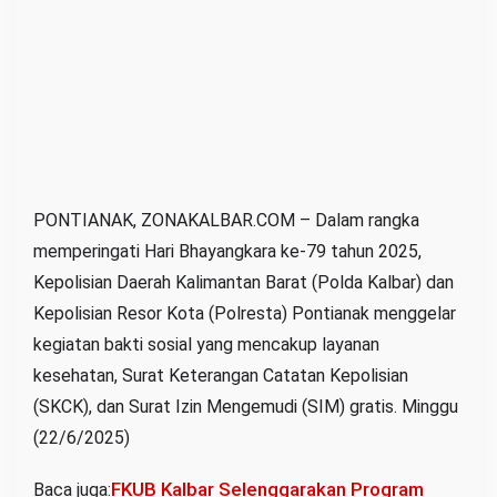
a
k
G
e
l
a
r
B
PONTIANAK, ZONAKALBAR.COM – Dalam rangka
a
memperingati Hari Bhayangkara ke-79 tahun 2025,
k
Kepolisian Daerah Kalimantan Barat (Polda Kalbar) dan
t
Kepolisian Resor Kota (Polresta) Pontianak menggelar
i
kegiatan bakti sosial yang mencakup layanan
S
kesehatan, Surat Keterangan Catatan Kepolisian
o
(SKCK), dan Surat Izin Mengemudi (SIM) gratis. Minggu
s
(22/6/2025)
i
a
FKUB Kalbar Selenggarakan Program
Baca juga:
l