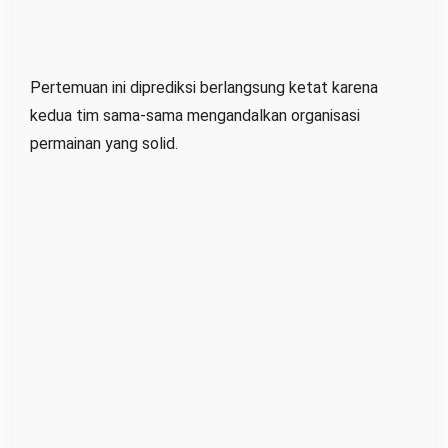
Pertemuan ini diprediksi berlangsung ketat karena
kedua tim sama-sama mengandalkan organisasi
permainan yang solid.