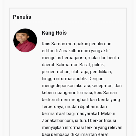
Penulis
Kang Rois
Rois Saman merupakan penulis dan
editor di Zonakalbar.com yang aktif
mengulas berbagai isu, mulai dari berita
daerah Kalimantan Barat, politik,
pemerintahan, olahraga, pendidikan,
hingga informasi publik. Dengan
mengedepankan akurasi, kecepatan, dan
keberimbangan informasi, Rois Saman
berkomitmen menghadirkan berita yang
terpercaya, mudah dipahami, dan
bermanfaat bagi masyarakat. Melalui
Zonakalbar.com, ia turut berkontribusi
menyajikan informasi terkini yang relevan
bagi pembaca di Kalimantan Barat