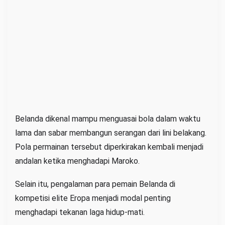
Belanda dikenal mampu menguasai bola dalam waktu
lama dan sabar membangun serangan dari lini belakang.
Pola permainan tersebut diperkirakan kembali menjadi
andalan ketika menghadapi Maroko.
Selain itu, pengalaman para pemain Belanda di
kompetisi elite Eropa menjadi modal penting
menghadapi tekanan laga hidup-mati.