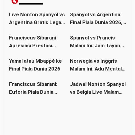
i
p
Live Nonton Spanyol vs
Spanyol vs Argentina:
o
Argentina Gratis Legal:
Final Piala Dunia 2026,
s
Final Piala Dunia 2026
Prediksi Skor, Head to
Franciscus Sibarani
Spanyol vs Prancis
Pertarungan Dua
Head, Susunan Pemain
Apresiasi Prestasi
Malam Ini: Jam Tayang,
Revolusi Sepak Bola
dan Duel Yamal vs
Kontingen Kubu Raya
Prediksi Skor, H2H dan
Bintang Argentina
Yamal atau Mbappé ke
Norwegia vs Inggris
Raih 48 Medali di
Link Live Streaming
Final Piala Dunia 2026
Malam Ini: Adu Mental,
FORPROV II Kalbar
Semifinal Piala Dunia
Adu Taktik, Siapa ke
2026
2026
Franciscus Sibarani:
Jadwal Nonton Spanyol
Semifinal Piala Dunia
Euforia Piala Dunia
vs Belgia Live Malam
2026?
Momentum Perkuat
Ini! Duel Panas Dua
Budaya Menghargai
Raksasa Eropa di
Kekayaan Intelektual
Perempat Final Piala
Dunia 2026