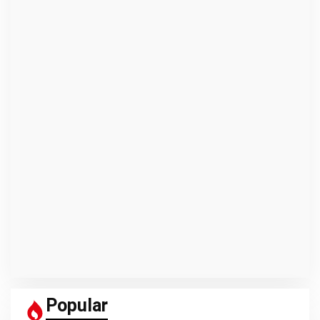
Popular