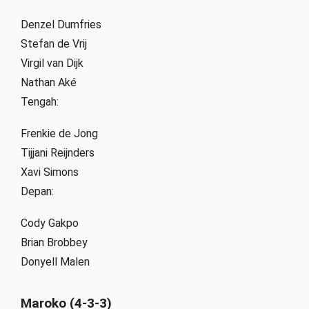
Denzel Dumfries
Stefan de Vrij
Virgil van Dijk
Nathan Aké
Tengah:
Frenkie de Jong
Tijjani Reijnders
Xavi Simons
Depan:
Cody Gakpo
Brian Brobbey
Donyell Malen
Maroko (4-3-3)