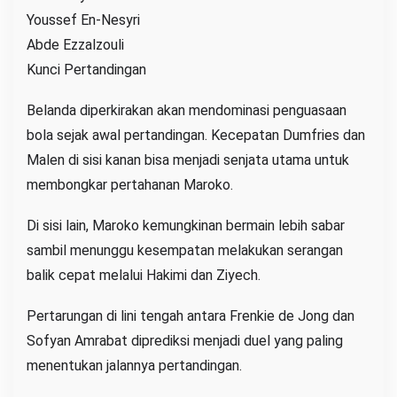
Youssef En-Nesyri
Abde Ezzalzouli
Kunci Pertandingan
Belanda diperkirakan akan mendominasi penguasaan
bola sejak awal pertandingan. Kecepatan Dumfries dan
Malen di sisi kanan bisa menjadi senjata utama untuk
membongkar pertahanan Maroko.
Di sisi lain, Maroko kemungkinan bermain lebih sabar
sambil menunggu kesempatan melakukan serangan
balik cepat melalui Hakimi dan Ziyech.
Pertarungan di lini tengah antara Frenkie de Jong dan
Sofyan Amrabat diprediksi menjadi duel yang paling
menentukan jalannya pertandingan.