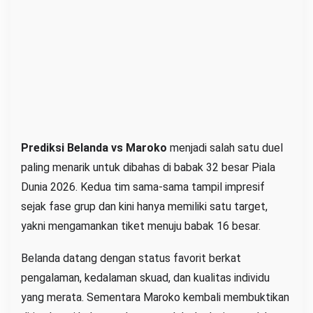
B
e
s
a
r
P
i
a
Prediksi Belanda vs Maroko
menjadi salah satu duel
l
paling menarik untuk dibahas di babak 32 besar Piala
a
D
Dunia 2026. Kedua tim sama-sama tampil impresif
u
sejak fase grup dan kini hanya memiliki satu target,
n
yakni mengamankan tiket menuju babak 16 besar.
i
Belanda datang dengan status favorit berkat
a
2
pengalaman, kedalaman skuad, dan kualitas individu
0
yang merata. Sementara Maroko kembali membuktikan
2