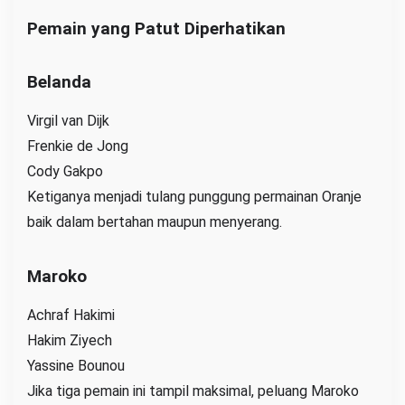
Pemain yang Patut Diperhatikan
Belanda
Virgil van Dijk
Frenkie de Jong
Cody Gakpo
Ketiganya menjadi tulang punggung permainan Oranje
baik dalam bertahan maupun menyerang.
Maroko
Achraf Hakimi
Hakim Ziyech
Yassine Bounou
Jika tiga pemain ini tampil maksimal, peluang Maroko