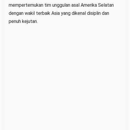
mempertemukan tim unggulan asal Amerika Selatan
l
dengan wakil terbaik Asia yang dikenal disiplin dan
o
penuh kejutan.
s
k
e
1
6
B
e
s
a
r
P
i
a
l
a