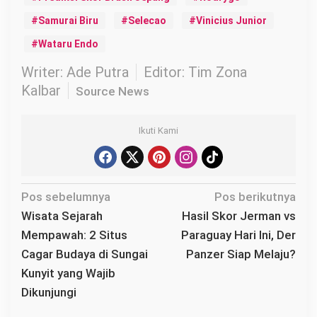
Samurai Biru
Selecao
Vinicius Junior
Wataru Endo
Writer: Ade Putra
Editor: Tim Zona
Kalbar
Source News
Ikuti Kami
N
Pos sebelumnya
Pos berikutnya
a
Wisata Sejarah
Hasil Skor Jerman vs
v
Mempawah: 2 Situs
Paraguay Hari Ini, Der
i
Cagar Budaya di Sungai
Panzer Siap Melaju?
g
Kunyit yang Wajib
a
Dikunjungi
s