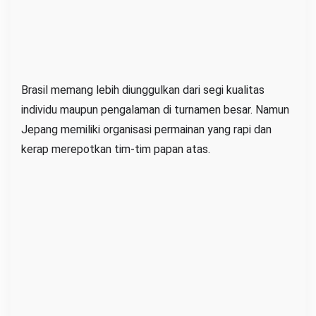
D
u
n
i
Brasil memang lebih diunggulkan dari segi kualitas
a
individu maupun pengalaman di turnamen besar. Namun
2
Jepang memiliki organisasi permainan yang rapi dan
0
kerap merepotkan tim-tim papan atas.
2
6
?