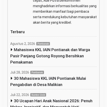
cepat, Ade Putra berkomitmen
menghadirkan informasi berkualitas yang
memberikan manfaat bagi pembaca
serta mendukung kebutuhan masyarakat
akan berita yang kredibel.
Terbaru
Agustus 2, 2026
Pontianak
Mahasiswa KKL IAIN Pontianak dan Warga
Pasir Panjang Gotong Royong Bersihkan
Pemakaman
Juli 28, 2026
Pontianak
30 Mahasiswa KKL IAIN Pontianak Mulai
Pengabdian di Desa Malikian
Juli 22, 2026
Konten Unik
30 Ucapan Hari Anak Nasional 2026: Penuh