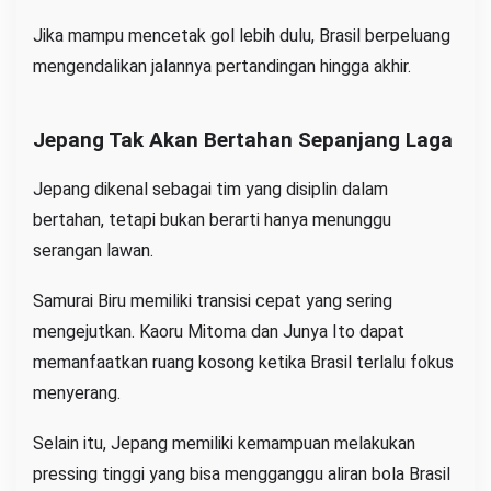
Jika mampu mencetak gol lebih dulu, Brasil berpeluang
mengendalikan jalannya pertandingan hingga akhir.
Jepang Tak Akan Bertahan Sepanjang Laga
Jepang dikenal sebagai tim yang disiplin dalam
bertahan, tetapi bukan berarti hanya menunggu
serangan lawan.
Samurai Biru memiliki transisi cepat yang sering
mengejutkan. Kaoru Mitoma dan Junya Ito dapat
memanfaatkan ruang kosong ketika Brasil terlalu fokus
menyerang.
Selain itu, Jepang memiliki kemampuan melakukan
pressing tinggi yang bisa mengganggu aliran bola Brasil