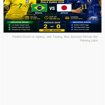
l
P
e
r
t
a
Prediksi Brasil vs Jepang: Jam Tayang, Skor, Susunan Pemain dan
n
Peluang Lolos
d
i
n
g
a
n
B
r
a
s