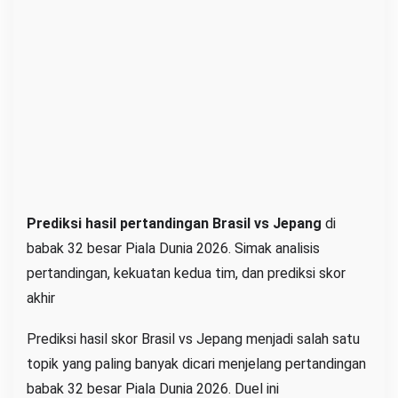
i
l
v
s
J
e
p
a
n
g
Prediksi hasil pertandingan Brasil vs Jepang
di
:
babak 32 besar Piala Dunia 2026. Simak analisis
S
pertandingan, kekuatan kedua tim, dan prediksi skor
i
akhir
a
p
Prediksi hasil skor Brasil vs Jepang menjadi salah satu
a
topik yang paling banyak dicari menjelang pertandingan
L
babak 32 besar Piala Dunia 2026. Duel ini
o