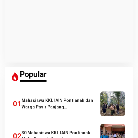
Popular
Mahasiswa KKL IAIN Pontianak dan
Warga Pasir Panjang…
30 Mahasiswa KKL IAIN Pontianak