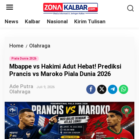
L
e
w
News
Kalbar
Nasional
Kirim Tulisan
a
t
i
Home
Olahraga
M
/
k
b
e
Piala Dunia 2026
a
Mbappe vs Hakimi Adut Hebat! Prediksi
k
p
Prancis vs Maroko Piala Dunia 2026
o
p
n
Ade Putra
e
Juli 9, 2026
Olahraga
t
v
e
s
n
H
a
k
i