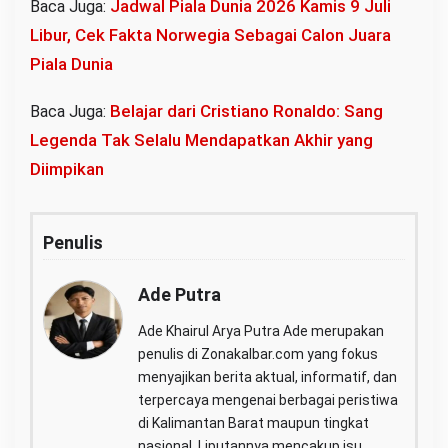
Jadwal Piala Dunia 2026 Kamis 9 Juli
Baca Juga:
Libur, Cek Fakta Norwegia Sebagai Calon Juara
Piala Dunia
Belajar dari Cristiano Ronaldo: Sang
Baca Juga:
Legenda Tak Selalu Mendapatkan Akhir yang
Diimpikan
Penulis
Ade Putra
Ade Khairul Arya Putra Ade merupakan
penulis di Zonakalbar.com yang fokus
menyajikan berita aktual, informatif, dan
terpercaya mengenai berbagai peristiwa
di Kalimantan Barat maupun tingkat
nasional. Liputannya mencakup isu