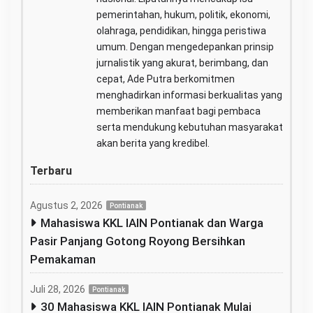
pemerintahan, hukum, politik, ekonomi,
olahraga, pendidikan, hingga peristiwa
umum. Dengan mengedepankan prinsip
jurnalistik yang akurat, berimbang, dan
cepat, Ade Putra berkomitmen
menghadirkan informasi berkualitas yang
memberikan manfaat bagi pembaca
serta mendukung kebutuhan masyarakat
akan berita yang kredibel.
Terbaru
Agustus 2, 2026
Pontianak
Mahasiswa KKL IAIN Pontianak dan Warga
Pasir Panjang Gotong Royong Bersihkan
Pemakaman
Juli 28, 2026
Pontianak
30 Mahasiswa KKL IAIN Pontianak Mulai