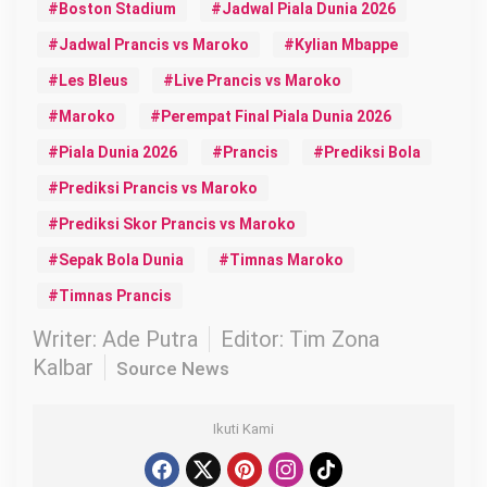
Boston Stadium
Jadwal Piala Dunia 2026
Jadwal Prancis vs Maroko
Kylian Mbappe
Les Bleus
Live Prancis vs Maroko
Maroko
Perempat Final Piala Dunia 2026
Piala Dunia 2026
Prancis
Prediksi Bola
Prediksi Prancis vs Maroko
Prediksi Skor Prancis vs Maroko
Sepak Bola Dunia
Timnas Maroko
Timnas Prancis
Writer: Ade Putra
Editor: Tim Zona
Kalbar
Source News
Ikuti Kami