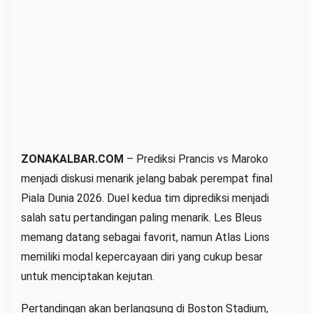
k
s
i
P
r
a
n
c
i
ZONAKALBAR.COM
– Prediksi Prancis vs Maroko
s
menjadi diskusi menarik jelang babak perempat final
v
Piala Dunia 2026. Duel kedua tim diprediksi menjadi
s
salah satu pertandingan paling menarik. Les Bleus
M
memang datang sebagai favorit, namun Atlas Lions
a
memiliki modal kepercayaan diri yang cukup besar
r
untuk menciptakan kejutan.
o
k
Pertandingan akan berlangsung di Boston Stadium,
o