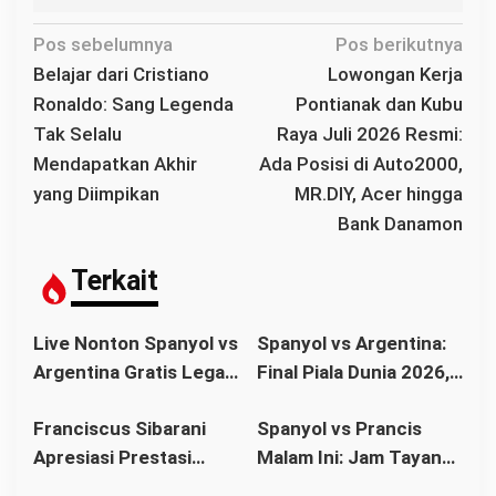
N
Pos sebelumnya
Pos berikutnya
a
Belajar dari Cristiano
Lowongan Kerja
v
Ronaldo: Sang Legenda
Pontianak dan Kubu
i
Tak Selalu
Raya Juli 2026 Resmi:
g
Mendapatkan Akhir
Ada Posisi di Auto2000,
a
yang Diimpikan
MR.DIY, Acer hingga
s
Bank Danamon
i
p
Terkait
o
s
Live Nonton Spanyol vs
Spanyol vs Argentina:
Argentina Gratis Legal:
Final Piala Dunia 2026,
Final Piala Dunia 2026
Prediksi Skor, Head to
Franciscus Sibarani
Spanyol vs Prancis
Pertarungan Dua
Head, Susunan Pemain
Apresiasi Prestasi
Malam Ini: Jam Tayang,
Revolusi Sepak Bola
dan Duel Yamal vs
Kontingen Kubu Raya
Prediksi Skor, H2H dan
Bintang Argentina