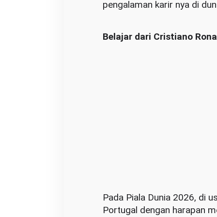
pengalaman karir nya di dun
k
h
Belajar dari Cristiano Ron
i
r
y
a
n
g
D
i
i
m
p
i
k
Pada Piala Dunia 2026, di 
a
Portugal dengan harapan me
n