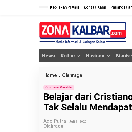
L
Kebijakan Privasi
Kontak Kami
Pasang Ikla
e
w
a
t
i
k
News
Kalbar
Nasional
Bisnis
e
k
o
Home
Olahraga
B
/
n
e
t
Cristiano Ronaldo
l
Belajar dari Cristia
e
a
n
Tak Selalu Mendapat
j
a
Ade Putra
r
Juli 9, 2026
Olahraga
d