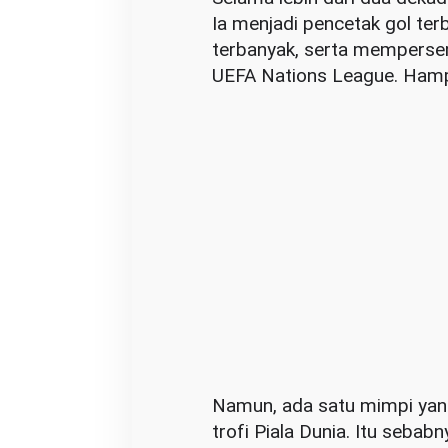
S
Ia menjadi pencetak gol te
e
terbanyak, serta memperse
l
UEFA Nations League. Hampi
a
l
u
M
e
n
d
a
p
a
t
k
a
Namun, ada satu mimpi yan
n
trofi Piala Dunia. Itu sebab
A