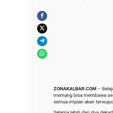
d
o
:
S
a
n
g
L
e
g
e
n
d
a
ZONAKALBAR.COM
– Belaj
T
memang bisa membawa seseo
a
semua impian akan terwujud
k
Selama lebih dari dua deka