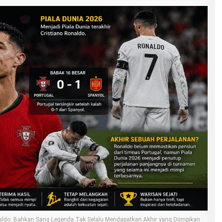
onaldo: Bahkan Sang Legenda Tak Selalu Mendapatkan Akhir yang Diimpikan