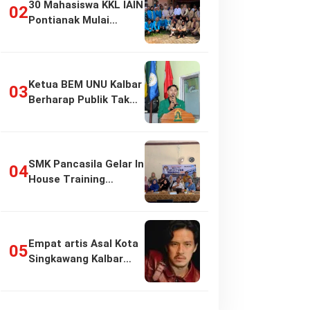
30 Mahasiswa KKL IAIN
Pontianak Mulai
Pengabdian di…
Ketua BEM UNU Kalbar
Berharap Publik Tak
Girang…
SMK Pancasila Gelar In
House Training
Penyusunan…
Empat artis Asal Kota
Singkawang Kalbar
sukses:…