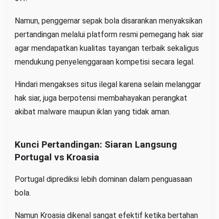
Namun, penggemar sepak bola disarankan menyaksikan
pertandingan melalui platform resmi pemegang hak siar
agar mendapatkan kualitas tayangan terbaik sekaligus
mendukung penyelenggaraan kompetisi secara legal.
Hindari mengakses situs ilegal karena selain melanggar
hak siar, juga berpotensi membahayakan perangkat
akibat malware maupun iklan yang tidak aman.
Kunci Pertandingan: Siaran Langsung
Portugal vs Kroasia
Portugal diprediksi lebih dominan dalam penguasaan
bola.
Namun Kroasia dikenal sangat efektif ketika bertahan