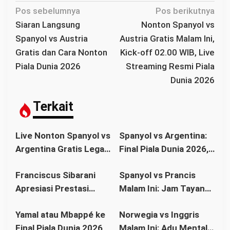
N
Pos sebelumnya
Pos berikutnya
a
Siaran Langsung
Nonton Spanyol vs
v
Spanyol vs Austria
Austria Gratis Malam Ini,
i
Gratis dan Cara Nonton
Kick-off 02.00 WIB, Live
g
Piala Dunia 2026
Streaming Resmi Piala
a
Dunia 2026
s
i
Terkait
p
o
Live Nonton Spanyol vs
Spanyol vs Argentina:
s
Argentina Gratis Legal:
Final Piala Dunia 2026,
Final Piala Dunia 2026
Prediksi Skor, Head to
Franciscus Sibarani
Spanyol vs Prancis
Pertarungan Dua
Head, Susunan Pemain
Apresiasi Prestasi
Malam Ini: Jam Tayang,
Revolusi Sepak Bola
dan Duel Yamal vs
Kontingen Kubu Raya
Prediksi Skor, H2H dan
Bintang Argentina
Yamal atau Mbappé ke
Norwegia vs Inggris
Raih 48 Medali di
Link Live Streaming
Final Piala Dunia 2026
Malam Ini: Adu Mental,
FORPROV II Kalbar
Semifinal Piala Dunia