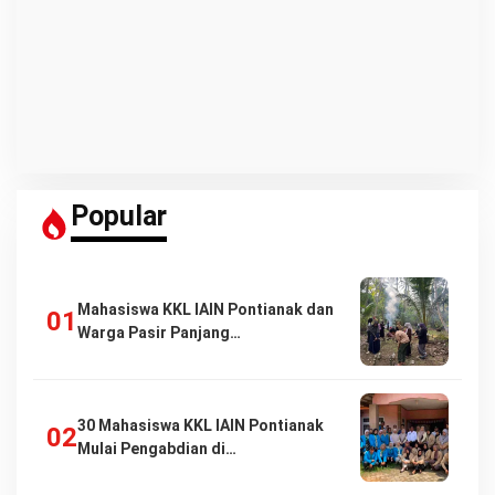
Popular
Mahasiswa KKL IAIN Pontianak dan
Warga Pasir Panjang…
30 Mahasiswa KKL IAIN Pontianak
Mulai Pengabdian di…