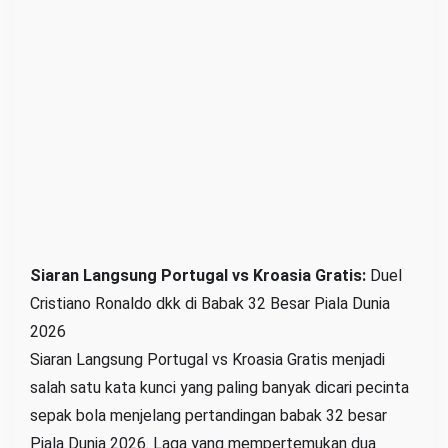
i
a
G
r
a
t
i
s
:
D
u
Siaran Langsung Portugal vs Kroasia Gratis:
Duel
e
Cristiano Ronaldo dkk di Babak 32 Besar Piala Dunia
l
2026
C
Siaran Langsung Portugal vs Kroasia Gratis menjadi
r
salah satu kata kunci yang paling banyak dicari pecinta
i
sepak bola menjelang pertandingan babak 32 besar
s
Piala Dunia 2026. Laga yang mempertemukan dua
t