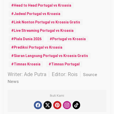
Head to Head Portugal vs Kroasia
Jadwal Portugal vs Kroasia
Link Nonton Portugal vs Kroasia Gratis
Live Streaming Portugal vs Kroasia
Piala Dunia 2026
Portugal vs Kroasia
Prediksi Portugal vs Kroasia
Siaran Langsung Portugal vs Kroasia Gratis
Timnas Kroasia
Timnas Portugal
Writer: Ade Putra
Editor: Rois
Source
News
Ikuti Kami