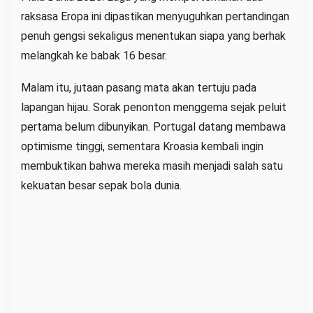
raksasa Eropa ini dipastikan menyuguhkan pertandingan
i
penuh gengsi sekaligus menentukan siapa yang berhak
a
n
melangkah ke babak 16 besar.
o
Malam itu, jutaan pasang mata akan tertuju pada
R
lapangan hijau. Sorak penonton menggema sejak peluit
o
pertama belum dibunyikan. Portugal datang membawa
n
a
optimisme tinggi, sementara Kroasia kembali ingin
l
membuktikan bahwa mereka masih menjadi salah satu
d
kekuatan besar sepak bola dunia.
o
d
k
k
d
i
B