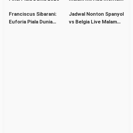
Adu Taktik, Siapa ke
2026
2026
Franciscus Sibarani:
Jadwal Nonton Spanyol
Semifinal Piala Dunia
Euforia Piala Dunia
vs Belgia Live Malam
2026?
Momentum Perkuat
Ini! Duel Panas Dua
Budaya Menghargai
Raksasa Eropa di
Kekayaan Intelektual
Perempat Final Piala
Dunia 2026