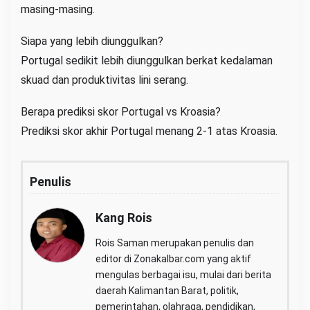
masing-masing.
Siapa yang lebih diunggulkan?
Portugal sedikit lebih diunggulkan berkat kedalaman
skuad dan produktivitas lini serang.
Berapa prediksi skor Portugal vs Kroasia?
Prediksi skor akhir Portugal menang 2-1 atas Kroasia.
Penulis
Kang Rois
Rois Saman merupakan penulis dan
editor di Zonakalbar.com yang aktif
mengulas berbagai isu, mulai dari berita
daerah Kalimantan Barat, politik,
pemerintahan, olahraga, pendidikan,