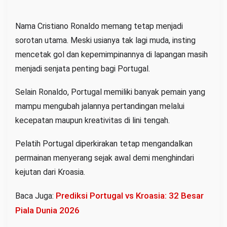
Nama Cristiano Ronaldo memang tetap menjadi
sorotan utama. Meski usianya tak lagi muda, insting
mencetak gol dan kepemimpinannya di lapangan masih
menjadi senjata penting bagi Portugal.
Selain Ronaldo, Portugal memiliki banyak pemain yang
mampu mengubah jalannya pertandingan melalui
kecepatan maupun kreativitas di lini tengah.
Pelatih Portugal diperkirakan tetap mengandalkan
permainan menyerang sejak awal demi menghindari
kejutan dari Kroasia.
Prediksi Portugal vs Kroasia: 32 Besar
Baca Juga:
Piala Dunia 2026