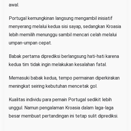
awal.
Portugal kemungkinan langsung mengambil inisiatif
menyerang melalui kedua sisi sayap, sedangkan Kroasia
lebih memilih menunggu sambil mencari celah melalui
umpan-umpan cepat.
Babak pertama diprediksi berlangsung hati-hati karena
kedua tim tidak ingin melakukan kesalahan fatal.
Memasuki babak kedua, tempo permainan diperkirakan
meningkat seiring kebutuhan mencetak gol.
Kualitas individu para pemain Portugal sedikit lebih
unggul. Namun pengalaman Kroasia dalam laga-laga
besar membuat pertandingan ini tetap sulit diprediksi.