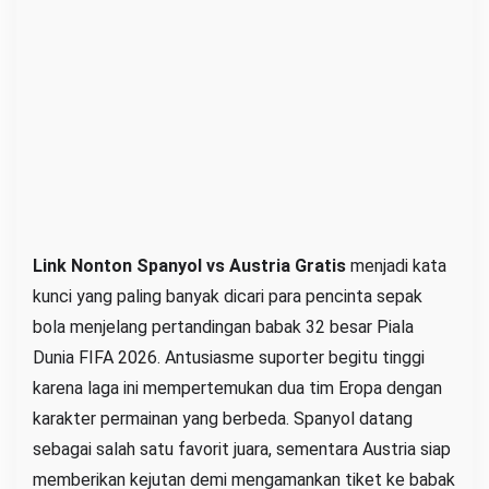
2
B
e
s
a
r
P
i
a
l
Link Nonton Spanyol vs Austria Gratis
menjadi kata
a
kunci yang paling banyak dicari para pencinta sepak
D
bola menjelang pertandingan babak 32 besar Piala
u
Dunia FIFA 2026. Antusiasme suporter begitu tinggi
n
karena laga ini mempertemukan dua tim Eropa dengan
i
karakter permainan yang berbeda. Spanyol datang
a
sebagai salah satu favorit juara, sementara Austria siap
2
memberikan kejutan demi mengamankan tiket ke babak
0