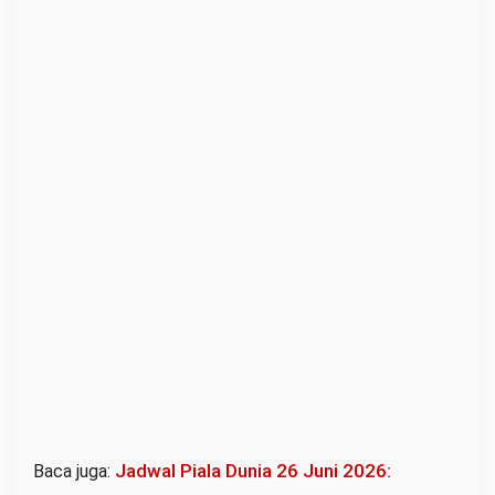
Jadwal Piala Dunia 26 Juni 2026:
Baca juga: