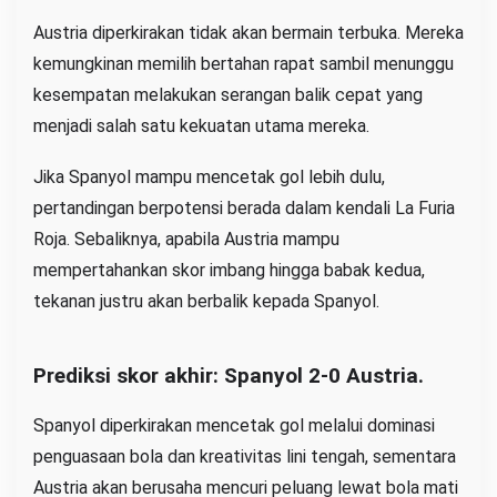
Austria diperkirakan tidak akan bermain terbuka. Mereka
kemungkinan memilih bertahan rapat sambil menunggu
kesempatan melakukan serangan balik cepat yang
menjadi salah satu kekuatan utama mereka.
Jika Spanyol mampu mencetak gol lebih dulu,
pertandingan berpotensi berada dalam kendali La Furia
Roja. Sebaliknya, apabila Austria mampu
mempertahankan skor imbang hingga babak kedua,
tekanan justru akan berbalik kepada Spanyol.
Prediksi skor akhir: Spanyol 2-0 Austria.
Spanyol diperkirakan mencetak gol melalui dominasi
penguasaan bola dan kreativitas lini tengah, sementara
Austria akan berusaha mencuri peluang lewat bola mati