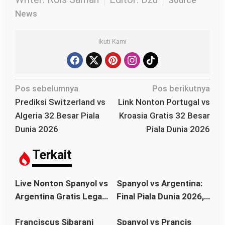
Source
News
Ikuti Kami
N
Pos sebelumnya
Pos berikutnya
a
Prediksi Switzerland vs
Link Nonton Portugal vs
v
Algeria 32 Besar Piala
Kroasia Gratis 32 Besar
i
Dunia 2026
Piala Dunia 2026
g
a
Terkait
s
i
Live Nonton Spanyol vs
Spanyol vs Argentina:
p
Argentina Gratis Legal:
Final Piala Dunia 2026,
o
Final Piala Dunia 2026
Prediksi Skor, Head to
s
Franciscus Sibarani
Spanyol vs Prancis
Pertarungan Dua
Head, Susunan Pemain