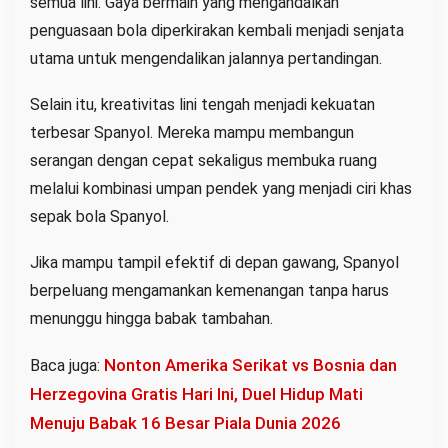
semua lini. Gaya bermain yang mengandalkan
penguasaan bola diperkirakan kembali menjadi senjata
utama untuk mengendalikan jalannya pertandingan.
Selain itu, kreativitas lini tengah menjadi kekuatan
terbesar Spanyol. Mereka mampu membangun
serangan dengan cepat sekaligus membuka ruang
melalui kombinasi umpan pendek yang menjadi ciri khas
sepak bola Spanyol.
Jika mampu tampil efektif di depan gawang, Spanyol
berpeluang mengamankan kemenangan tanpa harus
menunggu hingga babak tambahan.
Nonton Amerika Serikat vs Bosnia dan
Baca juga:
Herzegovina Gratis Hari Ini, Duel Hidup Mati
Menuju Babak 16 Besar Piala Dunia 2026