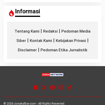
Informasi
|
|
Tentang Kami
Redaksi
Pedoman Media
|
|
|
Siber
Kontak Kami
Kebijakan Privasi
|
Disclaimer
Pedoman Etika Jurnalistik
© 2026 zonakalbar.com - All Rights Reserved.