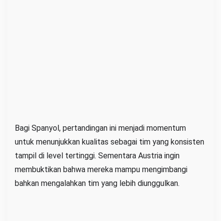
Bagi Spanyol, pertandingan ini menjadi momentum
untuk menunjukkan kualitas sebagai tim yang konsisten
tampil di level tertinggi. Sementara Austria ingin
membuktikan bahwa mereka mampu mengimbangi
bahkan mengalahkan tim yang lebih diunggulkan.