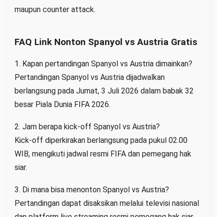
maupun counter attack.
FAQ Link Nonton Spanyol vs Austria Gratis
1. Kapan pertandingan Spanyol vs Austria dimainkan?
Pertandingan Spanyol vs Austria dijadwalkan
berlangsung pada Jumat, 3 Juli 2026 dalam babak 32
besar Piala Dunia FIFA 2026.
2. Jam berapa kick-off Spanyol vs Austria?
Kick-off diperkirakan berlangsung pada pukul 02.00
WIB, mengikuti jadwal resmi FIFA dan pemegang hak
siar.
3. Di mana bisa menonton Spanyol vs Austria?
Pertandingan dapat disaksikan melalui televisi nasional
dan platform live streaming resmi pemegang hak siar