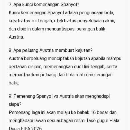
7. Apa kunci kemenangan Spanyol?
Kunci kemenangan Spanyol adalah penguasaan bola,
kreativitas lini tengah, efektivitas penyelesaian akhir,
dan disiplin dalam mengantisipasi serangan balik
Austria.
8. Apa peluang Austria membuat kejutan?
Austria berpeluang menciptakan kejutan apabila mampu
bertahan disiplin, memenangkan duel lini tengah, serta
memanfaatkan peluang dari bola mati dan serangan
balik.
9. Pemenang Spanyol vs Austria akan menghadapi
siapa?
Pemenang laga ini akan melaju ke babak 16 besar dan
menghadapi lawan sesuai bagan resmi fase gugur Piala
Dunia FIFA 2026.