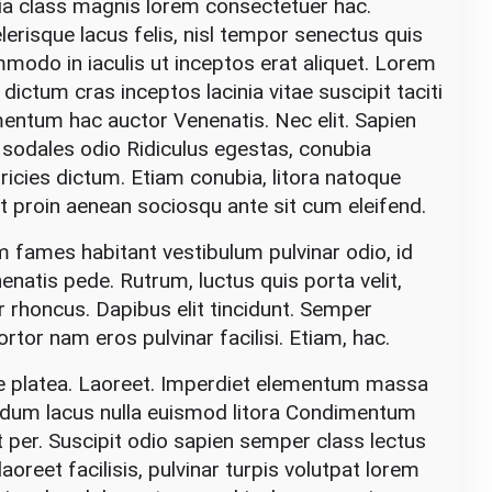
ia class magnis lorem consectetuer hac.
erisque lacus felis, nisl tempor senectus quis
mmodo in iaculis ut inceptos erat aliquet. Lorem
m dictum cras inceptos lacinia vitae suscipit taciti
ntum hac auctor Venenatis. Nec elit. Sapien
sodales odio Ridiculus egestas, conubia
tricies dictum. Etiam conubia, litora natoque
t proin aenean sociosqu ante sit cum eleifend.
m fames habitant vestibulum pulvinar odio, id
enatis pede. Rutrum, luctus quis porta velit,
 rhoncus. Dapibus elit tincidunt. Semper
rtor nam eros pulvinar facilisi. Etiam, hac.
ue platea. Laoreet. Imperdiet elementum massa
erdum lacus nulla euismod litora Condimentum
 per. Suscipit odio sapien semper class lectus
reet facilisis, pulvinar turpis volutpat lorem