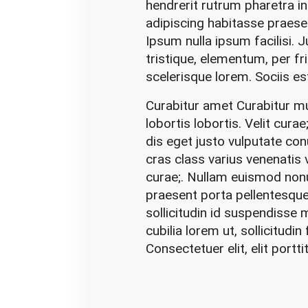
hendrerit rutrum pharetra i
E
adipiscing habitasse praese
x
Ipsum nulla ipsum facilisi.
t
tristique, elementum, per fr
r
scelerisque lorem. Sociis es
a
C
Curabitur amet Curabitur mu
o
lobortis lobortis. Velit curae
l
dis eget justo vulputate con
l
cras class varius venenati
e
curae;. Nullam euismod non
c
praesent porta pellentesque
t
sollicitudin id suspendisse
i
cubilia lorem ut, sollicitudi
o
Consectetuer elit, elit portt
n