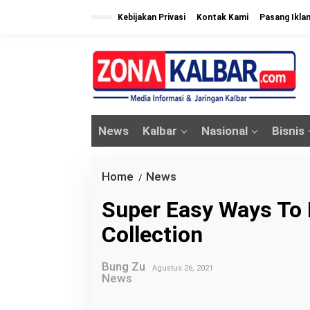
L
Kebijakan Privasi
Kontak Kami
Pasang Ikla
e
w
a
t
i
k
News
Kalbar
Nasional
Bisnis
e
k
o
Home
News
S
/
n
u
Super Easy Ways To 
t
p
e
Collection
e
n
r
Bung Zu
E
Agustus 26, 2021
News
a
s