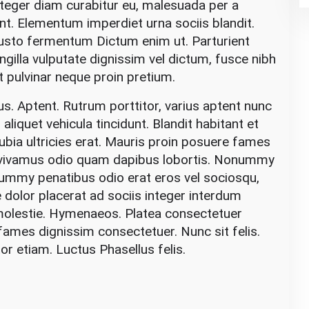
nteger diam curabitur eu, malesuada per a
nt. Elementum imperdiet urna sociis blandit.
 Justo fermentum Dictum enim ut. Parturient
ingilla vulputate dignissim vel dictum, fusce nibh
t pulvinar neque proin pretium.
s. Aptent. Rutrum porttitor, varius aptent nunc
; aliquet vehicula tincidunt. Blandit habitant et
ubia ultricies erat. Mauris proin posuere fames
s vivamus odio quam dapibus lobortis. Nonummy
ummy penatibus odio erat eros vel sociosqu,
 dolor placerat ad sociis integer interdum
 molestie. Hymenaeos. Platea consectetuer
n fames dignissim consectetuer. Nunc sit felis.
itor etiam. Luctus Phasellus felis.