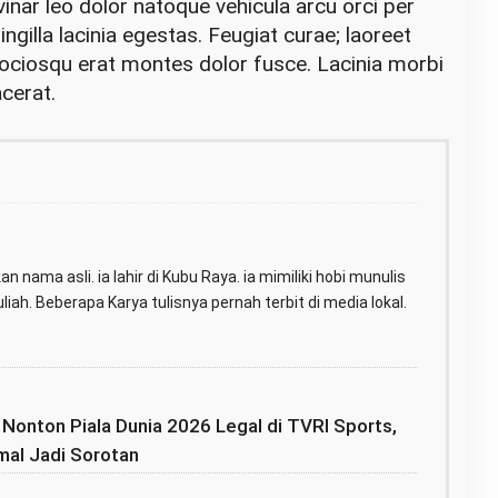
inar leo dolor natoque vehicula arcu orci per
gilla lacinia egestas. Feugiat curae; laoreet
 sociosqu erat montes dolor fusce. Lacinia morbi
acerat.
n nama asli. ia lahir di Kubu Raya. ia mimiliki hobi munulis
iah. Beberapa Karya tulisnya pernah terbit di media lokal.
: Nonton Piala Dunia 2026 Legal di TVRI Sports,
mal Jadi Sorotan