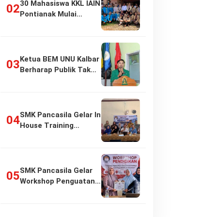
30 Mahasiswa KKL IAIN
Pontianak Mulai
Pengabdian di…
Ketua BEM UNU Kalbar
Berharap Publik Tak
Girang…
SMK Pancasila Gelar In
House Training
Penyusunan…
SMK Pancasila Gelar
Workshop Penguatan
Implementasi…