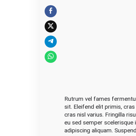
y
W
a
y
s
T
o
H
a
n
d
l
Rutrum vel fames fermentum 
e
sit. Eleifend elit primis, cra
Y
cras nisl varius. Fringilla r
o
eu sed semper scelerisque in
u
adipiscing aliquam. Suspendi
r