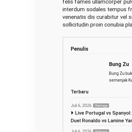
felis fames ullamcorper pulv
interdum sodales tempus frin
venenatis dis curabitur vel
sollicitudin proin conubia pl
Penulis
Bung Zu
Bung Zu buka
semenjak Kul
Terbaru
Juli 6, 2026
Olahraga
Live Portugal vs Spanyol
Duel Ronaldo vs Lamine Ya
Juli 6, 2026
Olahraga