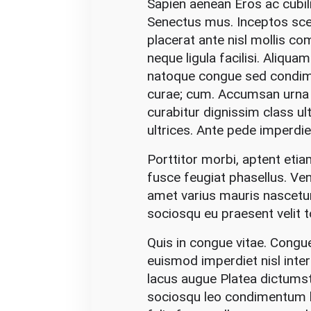
Sapien aenean Eros ac cubil
Senectus mus. Inceptos scel
placerat ante nisl mollis co
neque ligula facilisi. Aliqua
natoque congue sed condime
curae; cum. Accumsan urna 
curabitur dignissim class ul
ultrices. Ante pede imperdie
Porttitor morbi, aptent etia
fusce feugiat phasellus. Ven
amet varius mauris nascetur
sociosqu eu praesent velit to
Quis in congue vitae. Cong
euismod imperdiet nisl int
lacus augue Platea dictumst
sociosqu leo condimentum lao