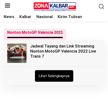
L
e
w
News
Kalbar
Nasional
Kirim Tulisan
a
t
Nonton MotoGP Valencia 2022
i
k
Jadwal Tayang dan Link Streaming
e
Nonton MotoGP Valencia 2022 Live
k
Trans 7
o
n
t
Lihat Selengkapnya
e
n