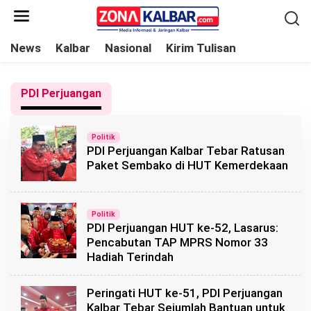
L
e
w
News
Kalbar
Nasional
Kirim Tulisan
a
t
PDI Perjuangan
i
k
e
Politik
PDI Perjuangan Kalbar Tebar Ratusan
k
Paket Sembako di HUT Kemerdekaan
o
n
t
Politik
e
PDI Perjuangan HUT ke-52, Lasarus:
n
Pencabutan TAP MPRS Nomor 33
Hadiah Terindah
Peringati HUT ke-51, PDI Perjuangan
Kalbar Tebar Sejumlah Bantuan untuk