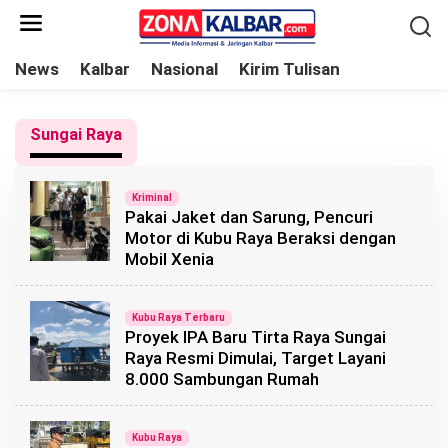
L
e
w
News
Kalbar
Nasional
Kirim Tulisan
a
t
Sungai Raya
i
k
e
Kriminal
Pakai Jaket dan Sarung, Pencuri
k
Motor di Kubu Raya Beraksi dengan
o
Mobil Xenia
n
t
Kubu Raya Terbaru
e
Proyek IPA Baru Tirta Raya Sungai
n
Raya Resmi Dimulai, Target Layani
8.000 Sambungan Rumah
Kubu Raya