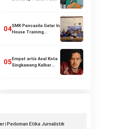
Girang…
SMK Pancasila Gelar In
House Training
Penyusunan…
Empat artis Asal Kota
Singkawang Kalbar
sukses:…
er
Pedoman Etika Jurnalistik
|