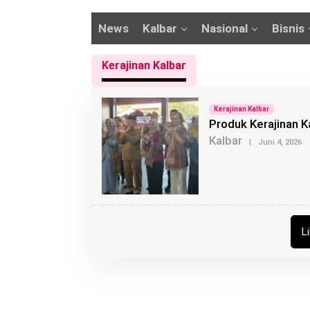
News
Kalbar
Nasional
Bisnis
Kerajinan Kalbar
Kerajinan Kalbar
Produk Kerajinan K
Kalbar
O
|
Juni 4, 2026
L
E
H
B
U
N
G
Z
L
U