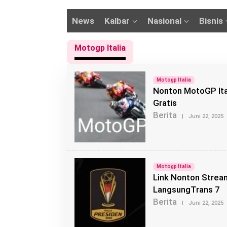
News
Kalbar
Nasional
Bisnis
Motogp Italia
Motogp Italia
Nonton MotoGP Ital
Gratis
Berita
|
Juni 22, 2025
L
E
H
Motogp Italia
Link Nonton Stream
LangsungTrans 7
Berita
|
Juni 22, 2025
L
E
H