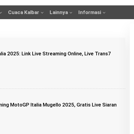
Cuaca Kalbar
Lainnya
Informasi
ia 2025: Link Live Streaming Online, Live Trans7
O
B
U
N
G
ing MotoGP Italia Mugello 2025, Gratis Live Siaran
Z
U
O