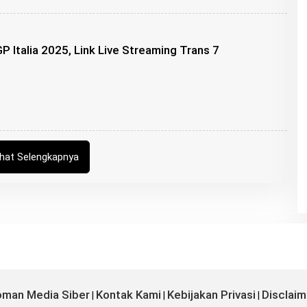
B
U
N
G
Italia 2025, Link Live Streaming Trans 7
Z
U
O
B
U
N
G
Z
ihat Selengkapnya
U
man Media Siber
Kontak Kami
Kebijakan Privasi
Disclaim
|
|
|