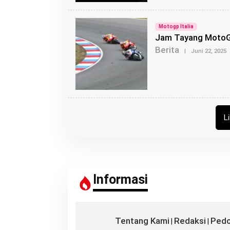
Motogp Italia
Jam Tayang MotoGP 
Berita
|
Juni 22, 2025
L
E
H
L
Informasi
Tentang Kami
Redaksi
Pedo
|
|