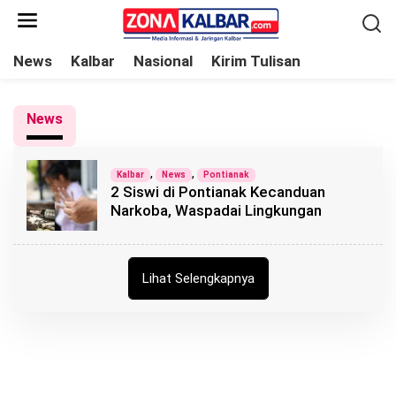
L
e
w
News
Kalbar
Nasional
Kirim Tulisan
a
t
News
i
k
e
,
,
Kalbar
News
Pontianak
2 Siswi di Pontianak Kecanduan
k
Narkoba, Waspadai Lingkungan
o
n
t
Lihat Selengkapnya
e
n