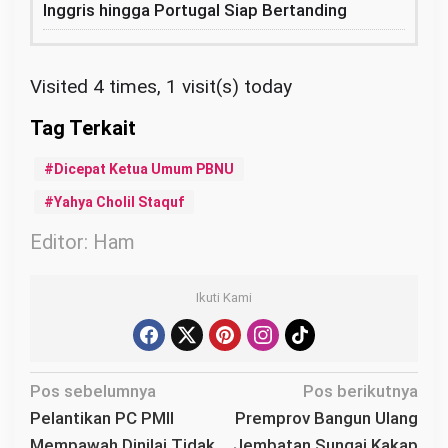
Inggris hingga Portugal Siap Bertanding
Visited 4 times, 1 visit(s) today
Dicepat Ketua Umum PBNU
Yahya Cholil Staquf
Editor: Ham
Ikuti Kami
N
Pos sebelumnya
Pos berikutnya
a
Pelantikan PC PMII
Premprov Bangun Ulang
v
Mempawah Dinilai Tidak
Jembatan Sungai Kakap