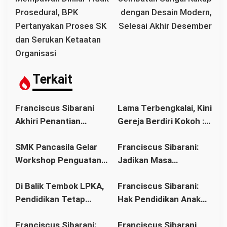
i
Prosedural, BPK
dengan Desain Modern,
g
Pertanyakan Proses SK
Selesai Akhir Desember
a
dan Serukan Ketaatan
s
Organisasi
i
p
Terkait
o
s
Franciscus Sibarani
Lama Terbengkalai, Kini
Akhiri Penantian
Gereja Berdiri Kokoh :
Panjang Umat Stasi
Franciscus Sibarani
SMK Pancasila Gelar
Franciscus Sibarani:
Bawat Keuskupan
Wujudkan Politik
Workshop Penguatan
Jadikan Masa
Agung Pontianak,
Bonum Commune di
Implementasi 8
Pembinaan sebagai
Gereja Baru Akhirnya
Stasi Bawat Desa
Di Balik Tembok LPKA,
Franciscus Sibarani:
Standar Nasional
Titik Balik Menata
Berdiri
Pahonk LANDAK
Pendidikan Tetap
Hak Pendidikan Anak
Pendidikan
Masa Depan
Berjalan: Franciscus
Binaan Harus Tetap
Franciscus Sibarani:
Franciscus Sibarani
Sibarani Apresiasi
Terpenuhi