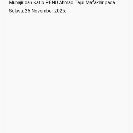
Muhajir dan Katib PBNU Ahmad Tajul Mafakhir pada
U
Selasa, 25 November 2025.
m
u
m
P
B
N
U