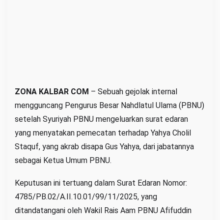
a
b
a
t
a
n
s
ZONA KALBAR COM
– Sebuah gejolak internal
e
b
mengguncang Pengurus Besar Nahdlatul Ulama (PBNU)
a
setelah Syuriyah PBNU mengeluarkan surat edaran
g
yang menyatakan pemecatan terhadap Yahya Cholil
a
Staquf, yang akrab disapa Gus Yahya, dari jabatannya
i
sebagai Ketua Umum PBNU.
K
e
Keputusan ini tertuang dalam Surat Edaran Nomor:
t
4785/PB.02/A.II.10.01/99/11/2025, yang
u
ditandatangani oleh Wakil Rais Aam PBNU Afifuddin
a