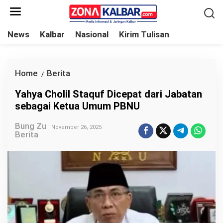
L
e
w
News
Kalbar
Nasional
Kirim Tulisan
a
t
i
Home
Berita
Y
/
k
a
Yahya Cholil Staquf Dicepat dari Jabatan
e
h
sebagai Ketua Umum PBNU
k
y
o
Bung Zu
a
November 26, 2025
Berita
n
C
t
h
e
o
n
l
i
l
S