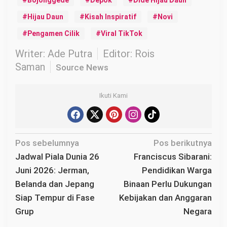
Bojonggede
Depok
Dide Hijau Daun
Hijau Daun
Kisah Inspiratif
Novi
Pengamen Cilik
Viral TikTok
Writer: Ade Putra
Editor: Rois
Saman
Source News
Ikuti Kami
N
Pos sebelumnya
Pos berikutnya
a
Jadwal Piala Dunia 26
Franciscus Sibarani:
v
Juni 2026: Jerman,
Pendidikan Warga
i
Belanda dan Jepang
Binaan Perlu Dukungan
g
Siap Tempur di Fase
Kebijakan dan Anggaran
a
Grup
Negara
s