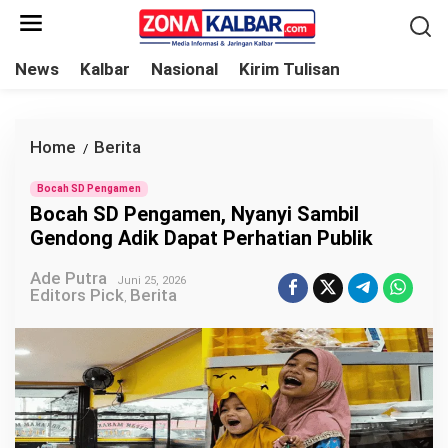
L
e
w
News
Kalbar
Nasional
Kirim Tulisan
a
t
i
Home
Berita
B
/
k
o
e
Bocah SD Pengamen
c
Bocah SD Pengamen, Nyanyi Sambil
k
a
Gendong Adik Dapat Perhatian Publik
o
h
n
Ade Putra
S
Juni 25, 2026
Editors Pick
Berita
t
,
D
e
P
n
e
n
g
a