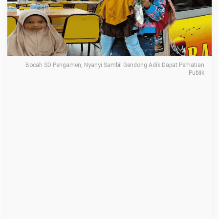
m
e
n
,
N
Bocah SD Pengamen, Nyanyi Sambil Gendong Adik Dapat Perhatian
y
Publik
a
n
y
i
S
a
m
b
i
l
G