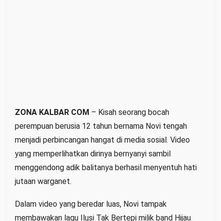
e
n
d
o
n
g
A
d
i
ZONA KALBAR COM
– Kisah seorang bocah
k
perempuan berusia 12 tahun bernama Novi tengah
D
menjadi perbincangan hangat di media sosial. Video
a
yang memperlihatkan dirinya bernyanyi sambil
p
menggendong adik balitanya berhasil menyentuh hati
a
jutaan warganet.
t
P
Dalam video yang beredar luas, Novi tampak
e
membawakan lagu Ilusi Tak Bertepi milik band Hijau
r