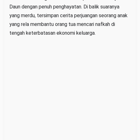
Daun dengan penuh penghayatan. Di balik suaranya
h
yang merdu, tersimpan cerita perjuangan seorang anak
a
yang rela membantu orang tua mencari nafkah di
t
i
tengah keterbatasan ekonomi keluarga.
a
n
P
u
b
l
i
k