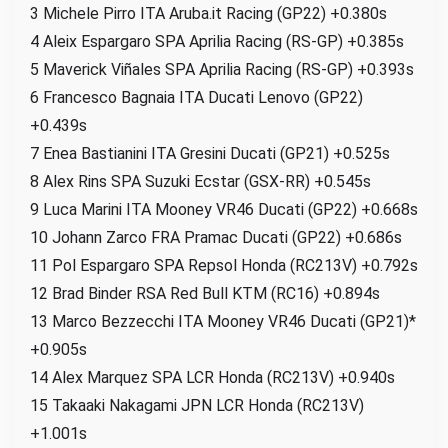
3 Michele Pirro ITA Aruba.it Racing (GP22) +0.380s
4 Aleix Espargaro SPA Aprilia Racing (RS-GP) +0.385s
5 Maverick Viñales SPA Aprilia Racing (RS-GP) +0.393s
6 Francesco Bagnaia ITA Ducati Lenovo (GP22)
+0.439s
7 Enea Bastianini ITA Gresini Ducati (GP21) +0.525s
8 Alex Rins SPA Suzuki Ecstar (GSX-RR) +0.545s
9 Luca Marini ITA Mooney VR46 Ducati (GP22) +0.668s
10 Johann Zarco FRA Pramac Ducati (GP22) +0.686s
11 Pol Espargaro SPA Repsol Honda (RC213V) +0.792s
12 Brad Binder RSA Red Bull KTM (RC16) +0.894s
13 Marco Bezzecchi ITA Mooney VR46 Ducati (GP21)*
+0.905s
14 Alex Marquez SPA LCR Honda (RC213V) +0.940s
15 Takaaki Nakagami JPN LCR Honda (RC213V)
+1.001s