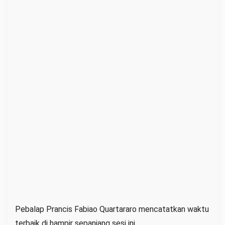
Pebalap Prancis Fabiao Quartararo mencatatkan waktu
terbaik di hampir sepanjang sesi ini.