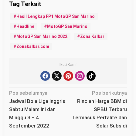
Hasil Lengkap FP1 MotoGP San Marino
Headline
MotoGP San Marino
MotoGP San Marino 2022
Zona Kalbar
Zonakalbar.com
Ikuti Kami
N
Pos sebelumnya
Pos berikutnya
a
Jadwal Bola Liga Inggris
Rincian Harga BBM di
v
Sabtu Malam Ini dan
SPBU Terbaru
i
Minggu 3 – 4
Termasuk Pertalite dan
g
September 2022
Solar Subsidi
a