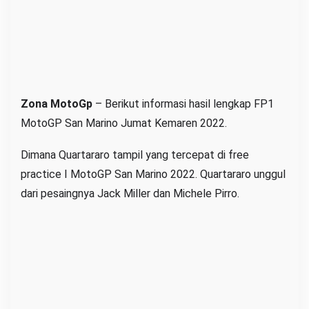
o
J
u
m
a
t
Zona MotoGp
– Berikut informasi hasil lengkap FP1
K
MotoGP San Marino Jumat Kemaren 2022.
e
m
Dimana Quartararo tampil yang tercepat di free
a
practice I MotoGP San Marino 2022. Quartararo unggul
r
dari pesaingnya Jack Miller dan Michele Pirro.
e
n
2
0
2
2