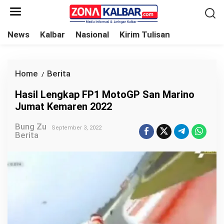
L
e
w
News
Kalbar
Nasional
Kirim Tulisan
a
t
i
Home
Berita
H
/
k
a
Hasil Lengkap FP1 MotoGP San Marino
e
s
Jumat Kemaren 2022
k
i
o
Bung Zu
l
September 3, 2022
Berita
n
L
t
e
e
n
n
g
k
a
p