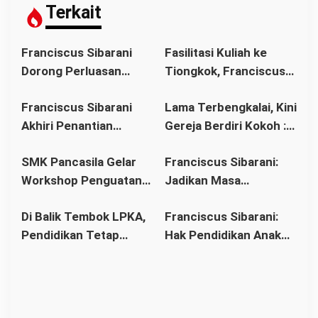
s
Terkait
i
p
Franciscus Sibarani
Fasilitasi Kuliah ke
o
Dorong Perluasan
Tiongkok, Franciscus
s
Akses Pendidikan
Sibarani Ajak Orang
Franciscus Sibarani
Lama Terbengkalai, Kini
sebagai Upaya Cegah
Tua Dukung Pendidikan
Akhiri Penantian
Gereja Berdiri Kokoh :
Pernikahan Dini di
Anak
Panjang Umat Stasi
Franciscus Sibarani
Kalbar
SMK Pancasila Gelar
Franciscus Sibarani:
Bawat Keuskupan
Wujudkan Politik
Workshop Penguatan
Jadikan Masa
Agung Pontianak,
Bonum Commune di
Implementasi 8
Pembinaan sebagai
Gereja Baru Akhirnya
Stasi Bawat Desa
Di Balik Tembok LPKA,
Franciscus Sibarani:
Standar Nasional
Titik Balik Menata
Berdiri
Pahonk LANDAK
Pendidikan Tetap
Hak Pendidikan Anak
Pendidikan
Masa Depan
Berjalan: Franciscus
Binaan Harus Tetap
Sibarani Apresiasi
Terpenuhi
Program Paket A, B,
dan C