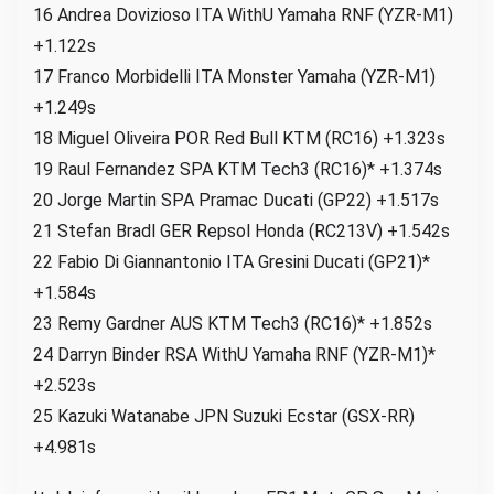
16 Andrea Dovizioso ITA WithU Yamaha RNF (YZR-M1)
+1.122s
17 Franco Morbidelli ITA Monster Yamaha (YZR-M1)
+1.249s
18 Miguel Oliveira POR Red Bull KTM (RC16) +1.323s
19 Raul Fernandez SPA KTM Tech3 (RC16)* +1.374s
20 Jorge Martin SPA Pramac Ducati (GP22) +1.517s
21 Stefan Bradl GER Repsol Honda (RC213V) +1.542s
22 Fabio Di Giannantonio ITA Gresini Ducati (GP21)*
+1.584s
23 Remy Gardner AUS KTM Tech3 (RC16)* +1.852s
24 Darryn Binder RSA WithU Yamaha RNF (YZR-M1)*
+2.523s
25 Kazuki Watanabe JPN Suzuki Ecstar (GSX-RR)
+4.981s