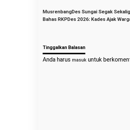
Sehat dan Penggalangan Donasi
MusrenbangDes Sungai Segak Sekali
Bahas RKPDes 2026: Kades Ajak Warg
Berlomba dalam Kebaikan
Tinggalkan Balasan
Anda harus
untuk berkoment
masuk