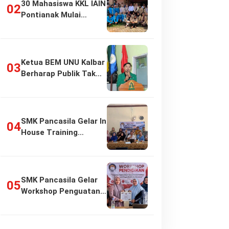
30 Mahasiswa KKL IAIN
Pontianak Mulai
Pengabdian di…
Ketua BEM UNU Kalbar
Berharap Publik Tak
Girang…
SMK Pancasila Gelar In
House Training
Penyusunan…
SMK Pancasila Gelar
Workshop Penguatan
Implementasi…