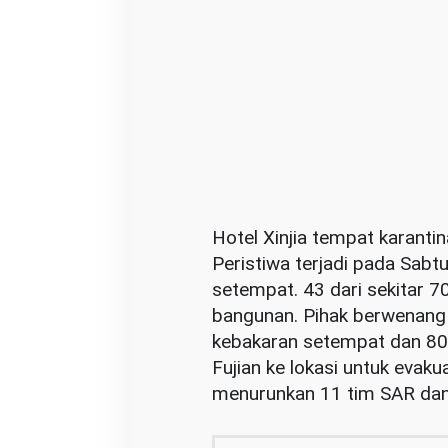
C
o
r
o
n
a
d
i
C
Hotel Xinjia tempat karanti
h
Peristiwa terjadi pada Sabt
i
setempat. 43 dari sekitar 70
n
bangunan. Pihak berwenang
a
kebakaran setempat dan 80
R
Fujian ke lokasi untuk evakua
o
menurunkan 11 tim SAR dan 
b
o