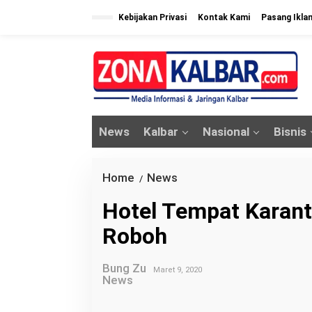
L
Kebijakan Privasi
Kontak Kami
Pasang Ikla
e
w
a
t
i
k
News
Kalbar
Nasional
Bisnis
e
k
o
Home
News
H
/
n
o
Hotel Tempat Karant
t
t
e
Roboh
e
n
l
Bung Zu
T
Maret 9, 2020
News
e
m