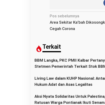
N
Pos sebelumnya
a
Area Sekitar Ka’bah Dikosongk
v
Cegah Corona
i
g
a
Terkait
s
i
BBM Langka, PKC PMII Kalbar Pertanyakan
p
Stetmen Pemerintah Terkait Stok BB
o
Aman
s
Living Law dalam KUHP Nasional: Anta
Hukum Adat dan Asas Legalitas
Aksi Nyata Solidaritas Untuk Palestina
Ratusan Warga Pontianak Ikuti Senam