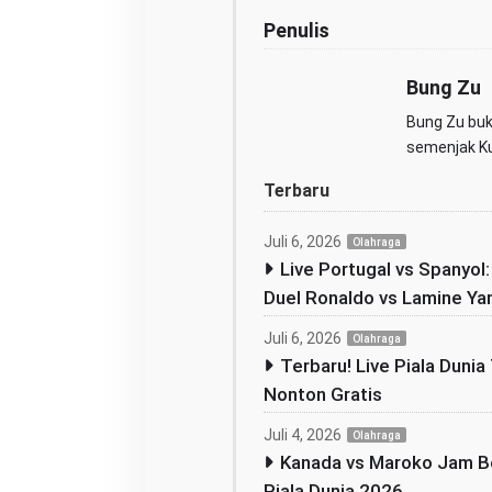
h
Penulis
Bung Zu
Bung Zu buka
semenjak Kul
Terbaru
Juli 6, 2026
Olahraga
Live Portugal vs Spanyol
Duel Ronaldo vs Lamine Ya
Juli 6, 2026
Olahraga
Terbaru! Live Piala Dunia 
Nonton Gratis
Juli 4, 2026
Olahraga
Kanada vs Maroko Jam Be
Piala Dunia 2026