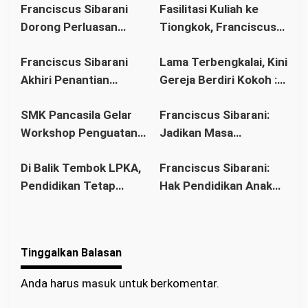
p
Franciscus Sibarani
Fasilitasi Kuliah ke
o
Dorong Perluasan
Tiongkok, Franciscus
s
Akses Pendidikan
Sibarani Ajak Orang
Franciscus Sibarani
Lama Terbengkalai, Kini
sebagai Upaya Cegah
Tua Dukung Pendidikan
Akhiri Penantian
Gereja Berdiri Kokoh :
Pernikahan Dini di
Anak
Panjang Umat Stasi
Franciscus Sibarani
Kalbar
SMK Pancasila Gelar
Franciscus Sibarani:
Bawat Keuskupan
Wujudkan Politik
Workshop Penguatan
Jadikan Masa
Agung Pontianak,
Bonum Commune di
Implementasi 8
Pembinaan sebagai
Gereja Baru Akhirnya
Stasi Bawat Desa
Di Balik Tembok LPKA,
Franciscus Sibarani:
Standar Nasional
Titik Balik Menata
Berdiri
Pahonk LANDAK
Pendidikan Tetap
Hak Pendidikan Anak
Pendidikan
Masa Depan
Berjalan: Franciscus
Binaan Harus Tetap
Sibarani Apresiasi
Terpenuhi
Program Paket A, B,
Tinggalkan Balasan
dan C
Anda harus
masuk
untuk berkomentar.