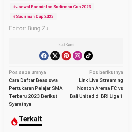
Jadwal Badminton Sudirman Cup 2023
Sudirman Cup 2023
Editor: Bung Zu
Ikuti Kami
N
Pos sebelumnya
Pos berikutnya
a
Cara Daftar Beasiswa
Link Live Streaming
v
Pertukaran Pelajar SMA
Nonton Arema FC vs
i
Terbaru 2023 Berikut
Bali United di BRI Liga 1
g
Syaratnya
a
s
Terkait
i