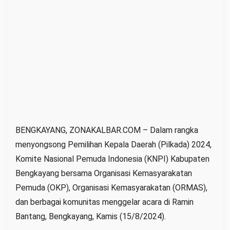
i
l
k
a
d
a
D
a
m
a
BENGKAYANG, ZONAKALBAR.COM – Dalam rangka
i
menyongsong Pemilihan Kepala Daerah (Pilkada) 2024,
T
Komite Nasional Pemuda Indonesia (KNPI) Kabupaten
o
Bengkayang bersama Organisasi Kemasyarakatan
l
Pemuda (OKP), Organisasi Kemasyarakatan (ORMAS),
a
dan berbagai komunitas menggelar acara di Ramin
k
Bantang, Bengkayang, Kamis (15/8/2024).
I
n