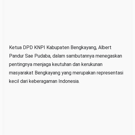
o
m
p
o
k
M
Ketua DPD KNPI Kabupaten Bengkayang, Albert
i
Pandur Sae Pudaba, dalam sambutannya menegaskan
n
pentingnya menjaga keutuhan dan kerukunan
o
masyarakat Bengkayang yang merupakan representasi
r
kecil dari keberagaman Indonesia.
i
t
a
s