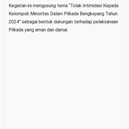
Kegiatan ini mengusung tema “Tolak Intimidasi Kepada
t
Kelompok Minoritas Dalam Pilkada Bengkayang Tahun
i
2024” sebagai bentuk dukungan terhadap pelaksanaan
m
Pilkada yang aman dan damai.
i
d
a
s
i
K
e
p
a
d
a
K
e
l