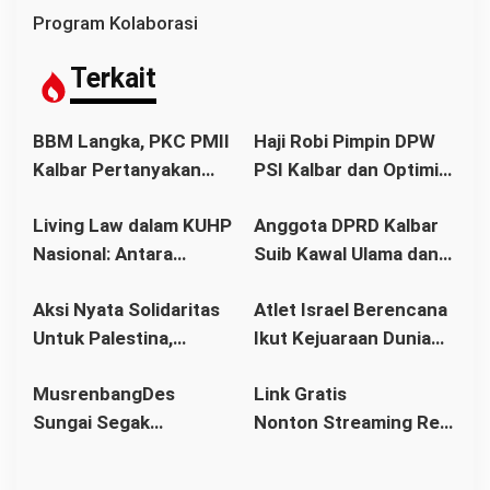
g
Program Kolaborasi
a
s
Terkait
i
p
BBM Langka, PKC PMII
Haji Robi Pimpin DPW
o
Kalbar Pertanyakan
PSI Kalbar dan Optimis
s
Stetmen Pemerintah
Memang Pemilu 2029
Living Law dalam KUHP
Anggota DPRD Kalbar
Terkait Stok BBM
Nasional: Antara
Suib Kawal Ulama dan
Aman
Hukum Adat dan Asas
Pondok Pesantren
Aksi Nyata Solidaritas
Atlet Israel Berencana
Legalitas
Untuk Palestina,
Ikut Kejuaraan Dunia
Ratusan Warga
Senam di Jakarta, Ini
MusrenbangDes
Link Gratis
Pontianak Ikuti Senam
Kata Menlu
Sungai Segak
Nonton Streaming Real
Sehat dan
Sekaligus Bahas
Madrid vs Villarreal
Penggalangan Donasi
RKPDes 2026: Kades
Live di video