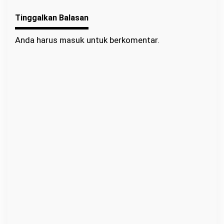
Ajak Warga Berlomba
Tinggalkan Balasan
dalam Kebaikan
Anda harus
masuk
untuk berkomentar.