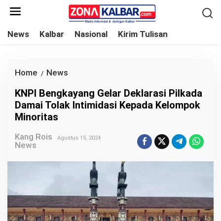
L
e
w
News
Kalbar
Nasional
Kirim Tulisan
a
t
i
Home
News
K
/
k
N
KNPI Bengkayang Gelar Deklarasi Pilkada
e
P
Damai Tolak Intimidasi Kepada Kelompok
k
I
Minoritas
o
B
n
Kang Rois
e
Agustus 15, 2024
News
t
n
e
g
n
k
a
y
a