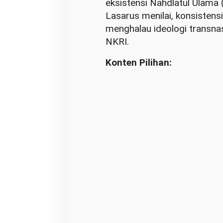
eksistensi Nahdlatul Ulama 
l
Lasarus menilai, konsistens
a
menghalau ideologi transn
NKRI.
Konten Pilihan: