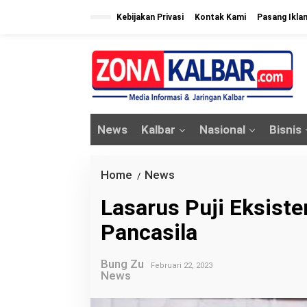
L
Kebijakan Privasi
Kontak Kami
Pasang Ikla
e
w
a
t
i
k
News
Kalbar
Nasional
Bisnis
e
k
o
Home
News
L
/
n
a
Lasarus Puji Eksist
t
s
e
Pancasila
a
n
r
Bung Zu
u
Februari 22, 2023
News
s
P