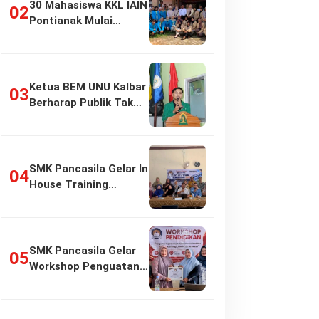
30 Mahasiswa KKL IAIN
Pontianak Mulai
Pengabdian di…
Ketua BEM UNU Kalbar
Berharap Publik Tak
Girang…
SMK Pancasila Gelar In
House Training
Penyusunan…
SMK Pancasila Gelar
Workshop Penguatan
Implementasi…