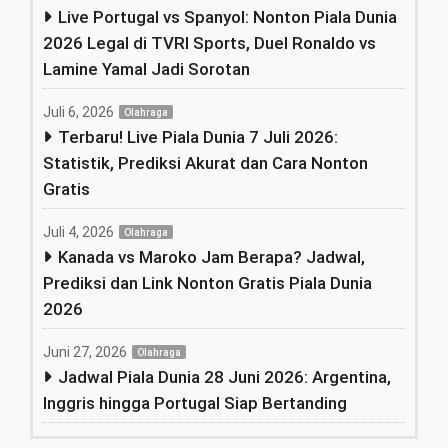
Live Portugal vs Spanyol: Nonton Piala Dunia
2026 Legal di TVRI Sports, Duel Ronaldo vs
Lamine Yamal Jadi Sorotan
Juli 6, 2026
Olahraga
Terbaru! Live Piala Dunia 7 Juli 2026:
Statistik, Prediksi Akurat dan Cara Nonton
Gratis
Juli 4, 2026
Olahraga
Kanada vs Maroko Jam Berapa? Jadwal,
Prediksi dan Link Nonton Gratis Piala Dunia
2026
Juni 27, 2026
Olahraga
Jadwal Piala Dunia 28 Juni 2026: Argentina,
Inggris hingga Portugal Siap Bertanding