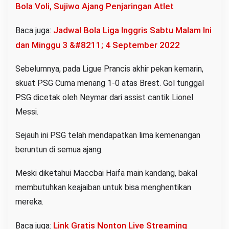
Bola Voli, Sujiwo Ajang Penjaringan Atlet
Jadwal Bola Liga Inggris Sabtu Malam Ini
Baca juga:
dan Minggu 3 &#8211; 4 September 2022
Sebelumnya, pada Ligue Prancis akhir pekan kemarin,
skuat PSG Cuma menang 1-0 atas Brest. Gol tunggal
PSG dicetak oleh Neymar dari assist cantik Lionel
Messi.
Sejauh ini PSG telah mendapatkan lima kemenangan
beruntun di semua ajang.
Meski diketahui Maccbai Haifa main kandang, bakal
membutuhkan keajaiban untuk bisa menghentikan
mereka.
Link Gratis Nonton Live Streaming
Baca juga: