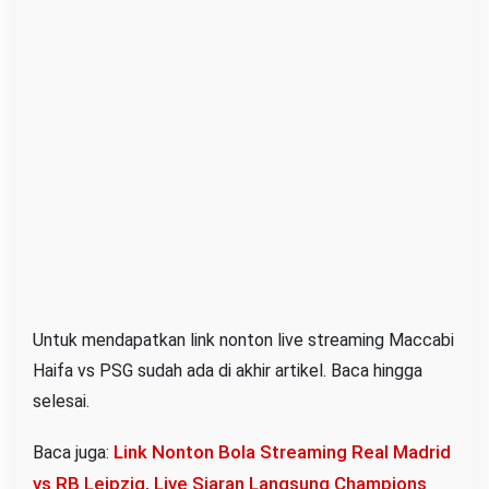
Untuk mendapatkan link nonton live streaming Maccabi
Haifa vs PSG sudah ada di akhir artikel. Baca hingga
selesai.
Link Nonton Bola Streaming Real Madrid
Baca juga:
vs RB Leipzig, Live Siaran Langsung Champions