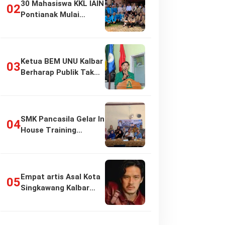
30 Mahasiswa KKL IAIN
Pontianak Mulai
Pengabdian di…
Ketua BEM UNU Kalbar
Berharap Publik Tak
Girang…
SMK Pancasila Gelar In
House Training
Penyusunan…
Empat artis Asal Kota
Singkawang Kalbar
sukses:…