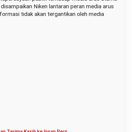
u disampaikan Niken lantaran peran media arus
nformasi tidak akan tergantikan oleh media
n Terima Kasih ke Insan Pers