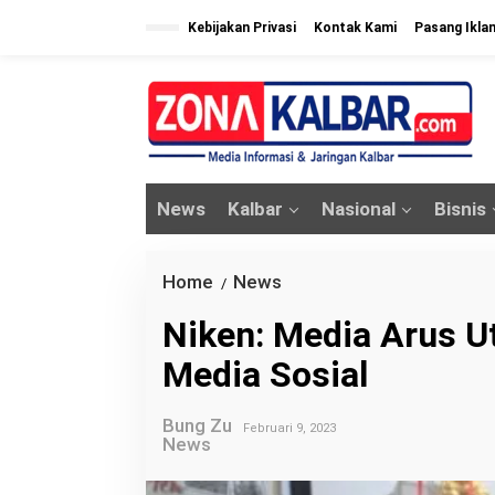
L
Kebijakan Privasi
Kontak Kami
Pasang Ikla
e
w
a
t
i
k
News
Kalbar
Nasional
Bisnis
e
k
o
Home
News
N
/
n
i
Niken: Media Arus U
t
k
e
Media Sosial
e
n
n
Bung Zu
:
Februari 9, 2023
News
M
e