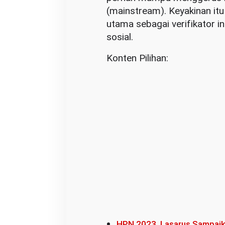
d
(mainstream). Keyakinan it
i
utama sebagai verifikator i
a
sosial.
S
o
Konten Pilihan:
s
i
a
l
HPN 2023, Lasarus Sampaika