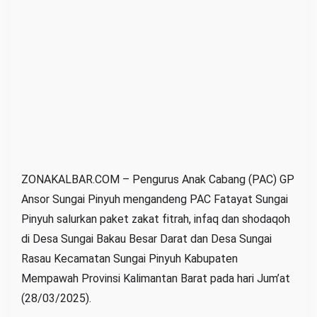
e
n
g
P
A
C
F
a
t
a
ZONAKALBAR.COM – Pengurus Anak Cabang (PAC) GP
y
Ansor Sungai Pinyuh mengandeng PAC Fatayat Sungai
a
Pinyuh salurkan paket zakat fitrah, infaq dan shodaqoh
t
di Desa Sungai Bakau Besar Darat dan Desa Sungai
S
Rasau Kecamatan Sungai Pinyuh Kabupaten
u
Mempawah Provinsi Kalimantan Barat pada hari Jum’at
n
(28/03/2025).
g
a