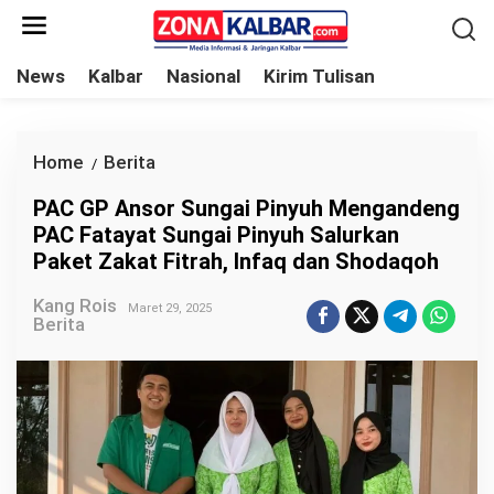
L
e
w
News
Kalbar
Nasional
Kirim Tulisan
a
t
i
Home
Berita
P
/
k
A
PAC GP Ansor Sungai Pinyuh Mengandeng
e
C
PAC Fatayat Sungai Pinyuh Salurkan
k
G
Paket Zakat Fitrah, Infaq dan Shodaqoh
o
P
n
Kang Rois
A
Maret 29, 2025
Berita
t
n
e
s
n
o
r
S
u