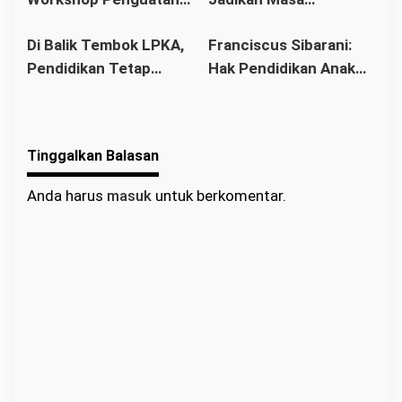
Implementasi 8
Pembinaan sebagai
Gereja Baru Akhirnya
Stasi Bawat Desa
Di Balik Tembok LPKA,
Franciscus Sibarani:
Standar Nasional
Titik Balik Menata
Berdiri
Pahonk LANDAK
Pendidikan Tetap
Hak Pendidikan Anak
Pendidikan
Masa Depan
Berjalan: Franciscus
Binaan Harus Tetap
Sibarani Apresiasi
Terpenuhi
Program Paket A, B,
Tinggalkan Balasan
dan C
Anda harus
masuk
untuk berkomentar.