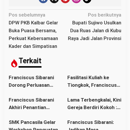
N
Pos sebelumnya
Pos berikutnya
a
DPW PKB Kalbar Gelar
Bupati Sujiwo Usulkan
v
Buka Puasa Bersama,
Dua Ruas Jalan di Kubu
i
Perkuat Kebersamaan
Raya Jadi Jalan Provinsi
g
Kader dan Simpatisan
a
s
Terkait
i
p
Franciscus Sibarani
Fasilitasi Kuliah ke
o
Dorong Perluasan
Tiongkok, Franciscus
s
Akses Pendidikan
Sibarani Ajak Orang
Franciscus Sibarani
Lama Terbengkalai, Kini
sebagai Upaya Cegah
Tua Dukung Pendidikan
Akhiri Penantian
Gereja Berdiri Kokoh :
Pernikahan Dini di
Anak
Panjang Umat Stasi
Franciscus Sibarani
Kalbar
SMK Pancasila Gelar
Franciscus Sibarani:
Bawat Keuskupan
Wujudkan Politik
Workshop Penguatan
Jadikan Masa
Agung Pontianak,
Bonum Commune di