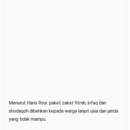
f
a
q
d
a
n
S
h
o
d
a
q
o
h
Menurut Haris Rosi. paket zakat fitrah, infaq dan
shodaqoh diberikan kepada warga lanjut usia dan janda
yang tidak mampu.