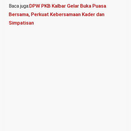
DPW PKB Kalbar Gelar Buka Puasa
Baca juga:
i
Bersama, Perkuat Kebersamaan Kader dan
P
Simpatisan
i
n
y
u
h
S
a
l
u
r
k
a
n
P
a