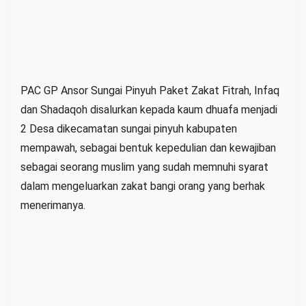
k
e
t
Z
a
PAC GP Ansor Sungai Pinyuh Paket Zakat Fitrah, Infaq
k
dan Shadaqoh disalurkan kepada kaum dhuafa menjadi
a
2 Desa dikecamatan sungai pinyuh kabupaten
t
mempawah, sebagai bentuk kepedulian dan kewajiban
F
sebagai seorang muslim yang sudah memnuhi syarat
i
dalam mengeluarkan zakat bangi orang yang berhak
t
menerimanya.
r
a
h
,
I
n