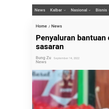
News
Kalbar
Nasional
Bisnis
Home
News
P
/
e
Penyaluran bantuan 
n
sasaran
y
a
Bung Zu
l
September 14, 2022
News
u
r
a
n
b
a
n
t