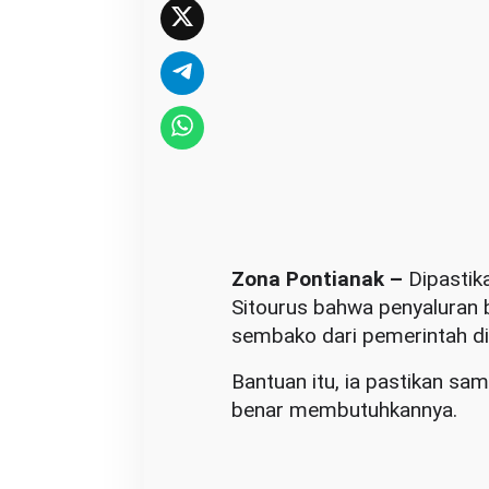
t
e
p
a
t
s
a
s
a
r
Zona Pontianak –
Dipastik
a
Sitourus bahwa penyaluran 
n
sembako dari pemerintah di
Bantuan itu, ia pastikan s
benar membutuhkannya.