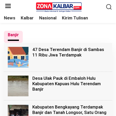
L
e
w
News
Kalbar
Nasional
Kirim Tulisan
a
t
Banjir
i
k
47 Desa Terendam Banjir di Sambas
e
11 Ribu Jiwa Terdampak
k
o
n
t
Desa Ulak Pauk di Embaloh Hulu
e
Kabupaten Kapuas Hulu Terendam
Banjir
n
Kabupaten Bengkayang Terdampak
Banjir dan Tanah Longsor, Satu Orang