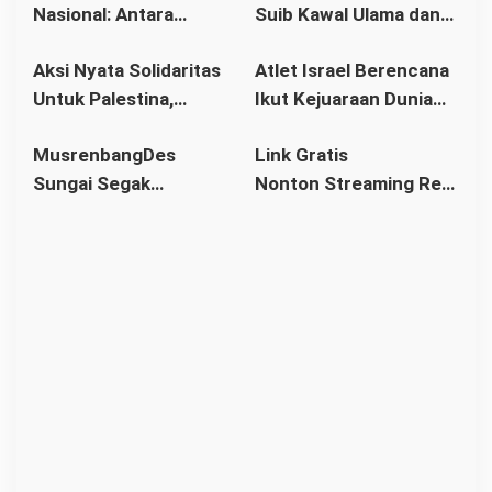
Nasional: Antara
Suib Kawal Ulama dan
Aman
Hukum Adat dan Asas
Pondok Pesantren
Aksi Nyata Solidaritas
Atlet Israel Berencana
Legalitas
Untuk Palestina,
Ikut Kejuaraan Dunia
Ratusan Warga
Senam di Jakarta, Ini
MusrenbangDes
Link Gratis
Pontianak Ikuti Senam
Kata Menlu
Sungai Segak
Nonton Streaming Real
Sehat dan
Sekaligus Bahas
Madrid vs Villarreal
Penggalangan Donasi
RKPDes 2026: Kades
Live di video
Ajak Warga Berlomba
dalam Kebaikan