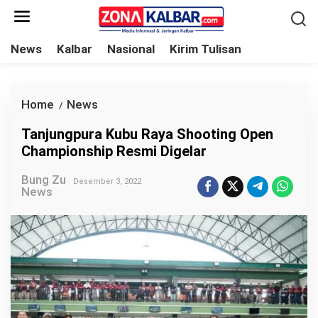
L
e
w
News
Kalbar
Nasional
Kirim Tulisan
a
t
i
Home
News
T
/
k
a
Tanjungpura Kubu Raya Shooting Open
e
n
Championship Resmi Digelar
k
j
o
Bung Zu
u
Desember 3, 2022
News
n
n
t
g
e
p
n
u
r
a
K