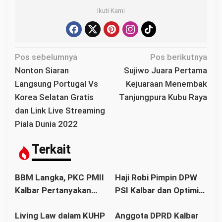
Ikuti Kami
N
Pos sebelumnya
Pos berikutnya
a
Nonton Siaran
Sujiwo Juara Pertama
v
Langsung Portugal Vs
Kejuaraan Menembak
i
Korea Selatan Gratis
Tanjungpura Kubu Raya
g
dan Link Live Streaming
a
Piala Dunia 2022
s
i
Terkait
p
o
BBM Langka, PKC PMII
Haji Robi Pimpin DPW
s
Kalbar Pertanyakan
PSI Kalbar dan Optimis
Stetmen Pemerintah
Memang Pemilu 2029
Living Law dalam KUHP
Anggota DPRD Kalbar
Terkait Stok BBM