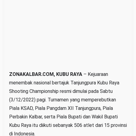
e
n
C
h
a
m
p
i
o
n
ZONAKALBAR.COM, KUBU RAYA
– Kejuaraan
s
menembak nasional bertajuk Tanjungpura Kubu Raya
h
Shooting Championship resmi dimulai pada Sabtu
i
(3/12/2022) pagi. Turnamen yang memperebutkan
p
Piala KSAD, Piala Pangdam XII Tanjungpura, Piala
R
Perbakin Kalbar, serta Piala Bupati dan Wakil Bupati
e
Kubu Raya itu diikuti sebanyak 506 atlet dari 15 provinsi
s
di Indonesia.
m