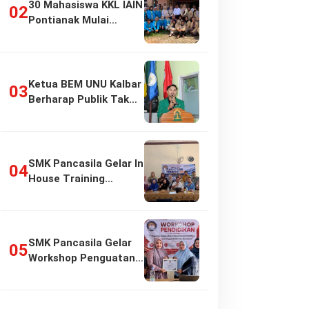
30 Mahasiswa KKL IAIN
Pontianak Mulai
Pengabdian di…
Ketua BEM UNU Kalbar
Berharap Publik Tak
Girang…
SMK Pancasila Gelar In
House Training
Penyusunan…
SMK Pancasila Gelar
Workshop Penguatan
Implementasi…