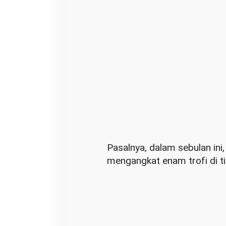
m
b
a
k
Pasalnya, dalam sebulan ini
mengangkat enam trofi di ti