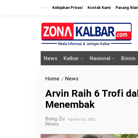
L
Kebijakan Privasi
Kontak Kami
Pasang Ikla
e
w
a
t
i
k
News
Kalbar
Nasional
Bisnis
e
k
o
Home
News
A
/
n
r
Arvin Raih 6 Trofi d
t
v
e
Menembak
i
n
n
Bung Zu
R
Agustus 22, 2022
News
a
i