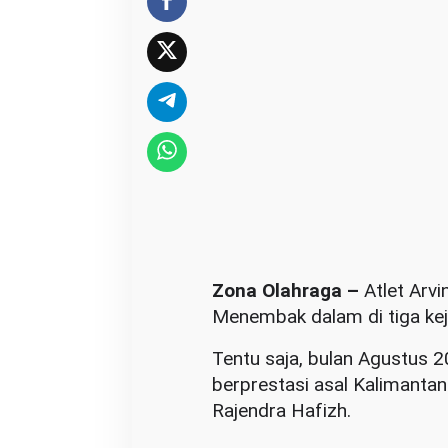
a
n
d
i
K
e
j
u
a
r
a
Zona Olahraga –
Atlet Arvi
a
Menembak dalam di tiga kej
n
M
Tentu saja, bulan Agustus 
e
berprestasi asal Kalimant
n
Rajendra Hafizh.
e