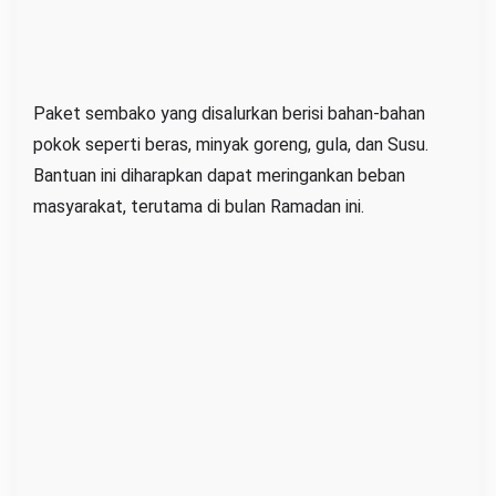
a
l
u
i
Paket sembako yang disalurkan berisi bahan-bahan
L
pokok seperti beras, minyak goreng, gula, dan Susu.
A
Bantuan ini diharapkan dapat meringankan beban
Z
masyarakat, terutama di bulan Ramadan ini.
I
S
N
U
P
W
N
U
K
a