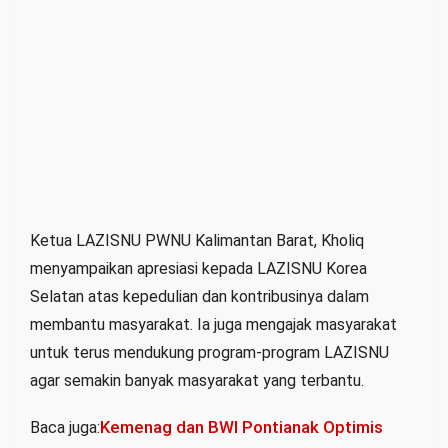
l
b
a
r
Ketua LAZISNU PWNU Kalimantan Barat, Kholiq
menyampaikan apresiasi kepada LAZISNU Korea
Selatan atas kepedulian dan kontribusinya dalam
membantu masyarakat. Ia juga mengajak masyarakat
untuk terus mendukung program-program LAZISNU
agar semakin banyak masyarakat yang terbantu.
Kemenag dan BWI Pontianak Optimis
Baca juga: