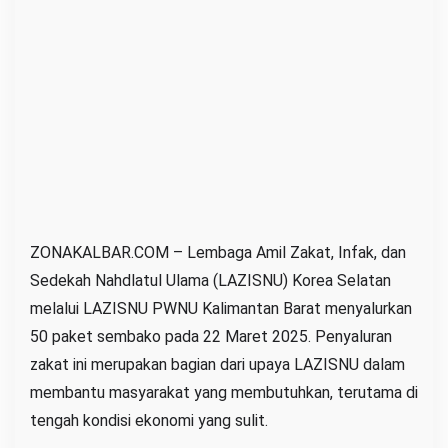
b
a
k
o
,
L
A
Z
I
S
ZONAKALBAR.COM – Lembaga Amil Zakat, Infak, dan
N
Sedekah Nahdlatul Ulama (LAZISNU) Korea Selatan
U
melalui LAZISNU PWNU Kalimantan Barat menyalurkan
K
50 paket sembako pada 22 Maret 2025. Penyaluran
o
zakat ini merupakan bagian dari upaya LAZISNU dalam
r
membantu masyarakat yang membutuhkan, terutama di
e
tengah kondisi ekonomi yang sulit.
a
S