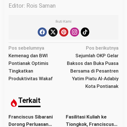
Editor: Rois Saman
Ikuti Kami
N
Pos sebelumnya
Pos berikutnya
a
Kemenag dan BWI
Sejumlah OKP Gelar
v
Pontianak Optimis
Baksos dan Buka Puasa
i
Tingkatkan
Bersama di Pesantren
g
Produktivitas Wakaf
Yatim Piatu Al-Adabiy
a
Kota Pontianak
s
i
Terkait
p
o
Franciscus Sibarani
Fasilitasi Kuliah ke
s
Dorong Perluasan
Tiongkok, Franciscus