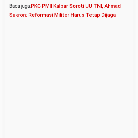
PKC PMII Kalbar Soroti UU TNI, Ahmad
Baca juga:
e
Sukron: Reformasi Militer Harus Tetap Dijaga
l
a
t
a
n
S
a
l
u
r
k
a
n
M
e
l