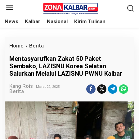
L
e
w
News
Kalbar
Nasional
Kirim Tulisan
a
t
i
Home
Berita
M
/
k
e
Mentasyarufkan Zakat 50 Paket
e
n
Sembako, LAZISNU Korea Selatan
k
t
Salurkan Melalui LAZISNU PWNU Kalbar
o
a
n
Kang Rois
s
Maret 22, 2025
Berita
t
y
e
a
n
r
u
f
k