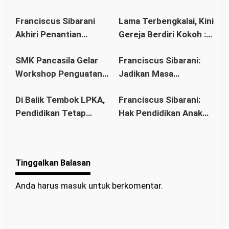
Akses Pendidikan
Sibarani Ajak Orang
Franciscus Sibarani
Lama Terbengkalai, Kini
sebagai Upaya Cegah
Tua Dukung Pendidikan
Akhiri Penantian
Gereja Berdiri Kokoh :
Pernikahan Dini di
Anak
Panjang Umat Stasi
Franciscus Sibarani
Kalbar
SMK Pancasila Gelar
Franciscus Sibarani:
Bawat Keuskupan
Wujudkan Politik
Workshop Penguatan
Jadikan Masa
Agung Pontianak,
Bonum Commune di
Implementasi 8
Pembinaan sebagai
Gereja Baru Akhirnya
Stasi Bawat Desa
Di Balik Tembok LPKA,
Franciscus Sibarani:
Standar Nasional
Titik Balik Menata
Berdiri
Pahonk LANDAK
Pendidikan Tetap
Hak Pendidikan Anak
Pendidikan
Masa Depan
Berjalan: Franciscus
Binaan Harus Tetap
Sibarani Apresiasi
Terpenuhi
Program Paket A, B,
Tinggalkan Balasan
dan C
Anda harus
masuk
untuk berkomentar.