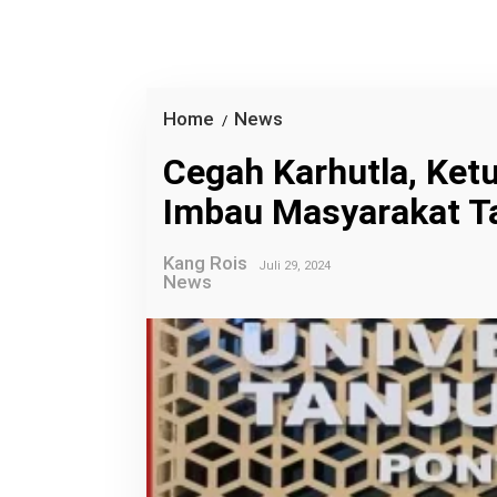
Home
News
C
/
e
Cegah Karhutla, Ket
g
Imbau Masyarakat T
a
h
Kang Rois
K
Juli 29, 2024
News
a
r
h
u
t
l
a
,