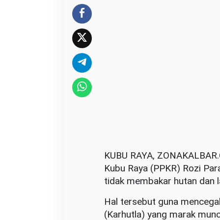
r
o
z
i
I
m
b
a
u
M
a
s
KUBU RAYA, ZONAKALBAR.
y
Kubu Raya (PPKR) Rozi Par
a
tidak membakar hutan dan 
r
Hal tersebut guna mencegah
a
(Karhutla) yang marak muncu
k