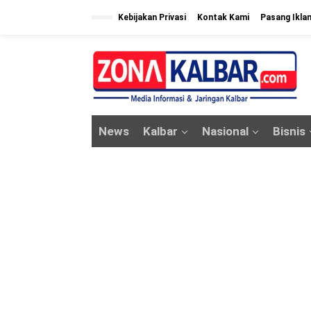
L
Kebijakan Privasi
Kontak Kami
Pasang Ikla
e
w
a
t
i
k
News
Kalbar
Nasional
Bisnis
e
k
o
n
t
e
n