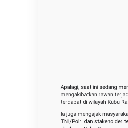
n
L
a
h
a
n
Apalagi, saat ini sedang 
mengakibatkan rawan terjad
terdapat di wilayah Kubu R
Ia juga mengajak masyarak
TNI/Polri dan stakeholder t