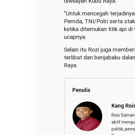
diwilayah Kubu Raya.
“Untuk mencegah terjadinya
Pemda, TNI/Polri serta sta
ketika ditemukan titik api d
ucapnya.
Selain itu Rozi juga membe
terlibat dan berijabaku dal
Raya.
Penulis
Kang Roi
Rois Saman 
aktif mengul
politik, pem