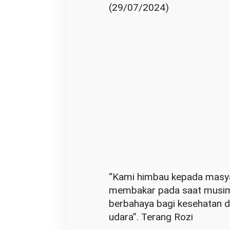
(29/07/2024)
a
t
T
a
k
B
a
k
a
r
H
u
t
“Kami himbau kepada masya
a
membakar pada saat musim
n
berbahaya bagi kesehatan d
d
udara”. Terang Rozi
a