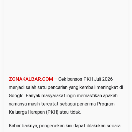
a
i
N
I
K
K
T
P
,
B
e
ZONAKALBAR.COM
– Cek bansos PKH Juli 2026
g
menjadi salah satu pencarian yang kembali meningkat di
i
Google. Banyak masyarakat ingin memastikan apakah
n
namanya masih tercatat sebagai penerima Program
i
Keluarga Harapan (PKH) atau tidak.
C
a
Kabar baiknya, pengecekan kini dapat dilakukan secara
r