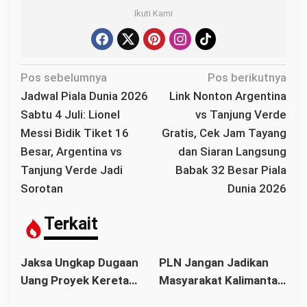
Ikuti Kami
N
Pos sebelumnya
Pos berikutnya
a
Jadwal Piala Dunia 2026
Link Nonton Argentina
v
Sabtu 4 Juli: Lionel
vs Tanjung Verde
i
Messi Bidik Tiket 16
Gratis, Cek Jam Tayang
g
Besar, Argentina vs
dan Siaran Langsung
a
Tanjung Verde Jadi
Babak 32 Besar Piala
s
Sorotan
Dunia 2026
i
p
Terkait
o
s
Jaksa Ungkap Dugaan
PLN Jangan Jadikan
Uang Proyek Kereta
Masyarakat Kalimantan
Mengalir ke Gus
Barat Korban Kelalaian