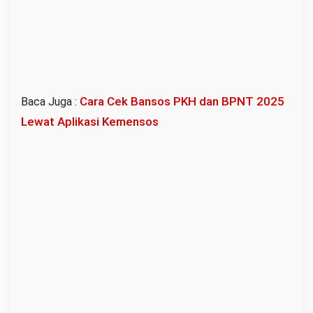
d
a
T
e
r
Cara Cek Bansos PKH dan BPNT 2025
Baca Juga :
d
Lewat Aplikasi Kemensos
a
f
t
a
r
a
t
a
u
T
i