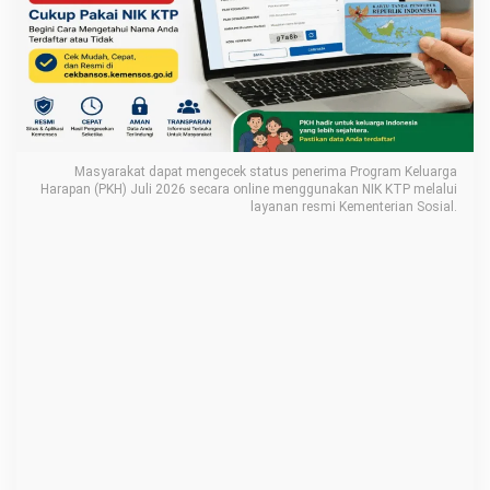
J
u
l
i
2
0
Masyarakat dapat mengecek status penerima Program Keluarga
2
Harapan (PKH) Juli 2026 secara online menggunakan NIK KTP melalui
layanan resmi Kementerian Sosial.
6
:
C
u
k
u
p
P
a
k