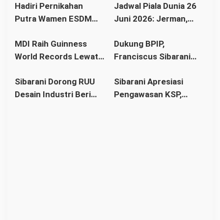
Hadiri Pernikahan
Jadwal Piala Dunia 26
Miftah, Cek Faktanya
Tata Kelola Kelistrikan
Putra Wamen ESDM
Juni 2026: Jerman,
Yuliot Tanjung,
Belanda dan Jepang
MDI Raih Guinness
Dukung BPIP,
Franciscus Sibarani
Siap Tempur di Fase
World Records Lewat
Franciscus Sibarani
Pererat Silaturahmi
Grup
MTQ Disabilitas,
Minta Negara Perkuat
dengan Tokoh Nasional
Sibarani Dorong RUU
Sibarani Apresiasi
Franciscus Sibarani:
Anggaran Pembinaan
dan Rekan Lama BKPM
Desain Industri Beri
Pengawasan KSP,
Kebanggaan bagi
Pancasila
Kemudahan dan
Dorong Temuan
Indonesia
Insentif bagi Dunia
Dugaan Korupsi dalam
Pendidikan
MBG Segera
Ditindaklanjuti