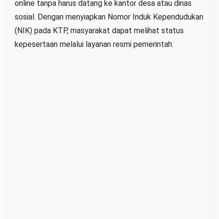
online tanpa harus datang ke kantor desa atau dinas
a
sosial. Dengan menyiapkan Nomor Induk Kependudukan
M
(NIK) pada KTP, masyarakat dapat melihat status
e
kepesertaan melalui layanan resmi pemerintah.
n
g
e
t
a
h
u
i
N
a
m
a
A
n