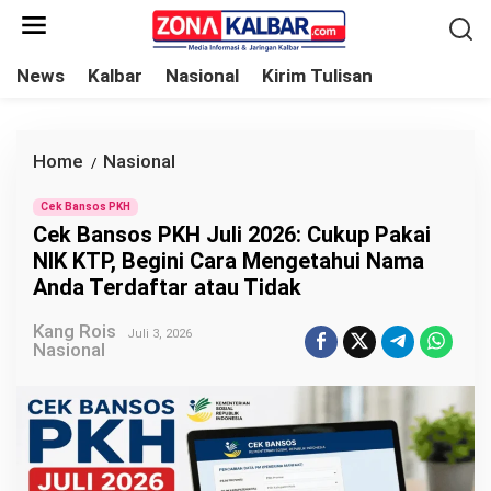
L
e
w
News
Kalbar
Nasional
Kirim Tulisan
a
t
i
Home
Nasional
C
/
k
e
e
Cek Bansos PKH
k
Cek Bansos PKH Juli 2026: Cukup Pakai
k
B
NIK KTP, Begini Cara Mengetahui Nama
o
a
Anda Terdaftar atau Tidak
n
n
t
Kang Rois
s
Juli 3, 2026
Nasional
e
o
n
s
P
K
H