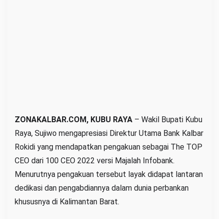
j
i
D
i
r
e
k
t
u
r
ZONAKALBAR.COM, KUBU RAYA
– Wakil Bupati Kubu
U
Raya, Sujiwo mengapresiasi Direktur Utama Bank Kalbar
t
Rokidi yang mendapatkan pengakuan sebagai The TOP
a
CEO dari 100 CEO 2022 versi Majalah Infobank.
m
Menurutnya pengakuan tersebut layak didapat lantaran
a
dedikasi dan pengabdiannya dalam dunia perbankan
B
khususnya di Kalimantan Barat.
a
n