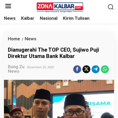
L
e
w
News
Kalbar
Nasional
Kirim Tulisan
a
t
i
Home
News
D
/
k
i
Dianugerahi The TOP CEO, Sujiwo Puji
e
a
Direktur Utama Bank Kalbar
k
n
o
Bung Zu
u
November 25, 2022
News
n
g
t
e
e
r
n
a
h
i
T