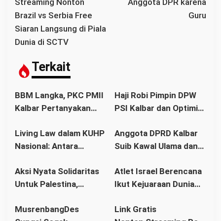
v
Streaming Nonton
Anggota DPR karena
i
Brazil vs Serbia Free
Guru
g
Siaran Langsung di Piala
a
Dunia di SCTV
s
i
Terkait
p
o
BBM Langka, PKC PMII
Haji Robi Pimpin DPW
s
Kalbar Pertanyakan
PSI Kalbar dan Optimis
Stetmen Pemerintah
Memang Pemilu 2029
Living Law dalam KUHP
Anggota DPRD Kalbar
Terkait Stok BBM
Nasional: Antara
Suib Kawal Ulama dan
Aman
Hukum Adat dan Asas
Pondok Pesantren
Aksi Nyata Solidaritas
Atlet Israel Berencana
Legalitas
Untuk Palestina,
Ikut Kejuaraan Dunia
Ratusan Warga
Senam di Jakarta, Ini
MusrenbangDes
Link Gratis
Pontianak Ikuti Senam
Kata Menlu