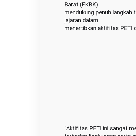
Barat (FKBK)
a
mendukung penuh langkah te
y
jajaran dalam
a
menertibkan aktifitas PETI d
h
K
a
l
b
a
r
“Aktifitas PETI ini sangat m