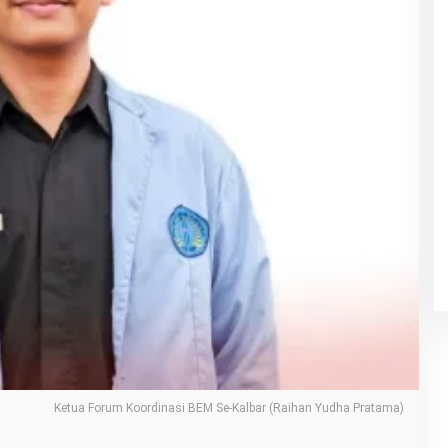
Ketua Forum Koordinasi BEM Se-Kalbar (Raihan Yudha Pratama)