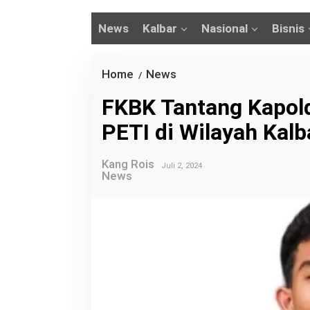
News
Kalbar
Nasional
Bisnis
Home
News
F
/
K
FKBK Tantang Kapold
B
PETI di Wilayah Kalb
K
T
Kang Rois
a
Juli 2, 2024
News
n
t
a
n
g
K
a
p