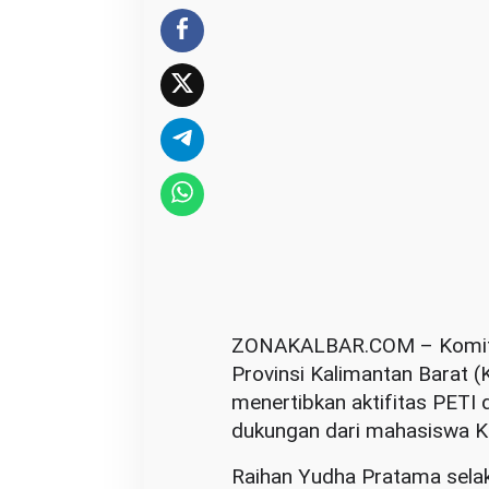
e
r
t
i
b
k
a
n
P
E
T
I
ZONAKALBAR.COM – Komitme
d
Provinsi Kalimantan Barat (K
i
menertibkan aktifitas PETI 
W
dukungan dari mahasiswa K
i
Raihan Yudha Pratama sela
l