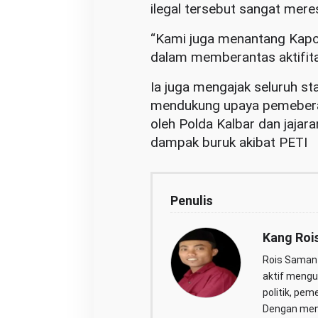
ilegal tersebut sangat mer
“Kami juga menantang Kapol
dalam memberantas aktifita
Ia juga mengajak seluruh s
mendukung upaya pemeberan
oleh Polda Kalbar dan jajar
dampak buruk akibat PETI
Penulis
Kang Roi
Rois Saman 
aktif mengul
politik, pem
Dengan men