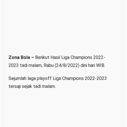
3
T
a
d
i
M
a
l
Zona Bola –
Berikut Hasil Liga Champions 2022-
a
2023 tadi malam, Rabu (24/8/2022) dini hari WIB.
m
Sejumlah laga playoff Liga Champions 2022-2023
tersaji sejak tadi malam.