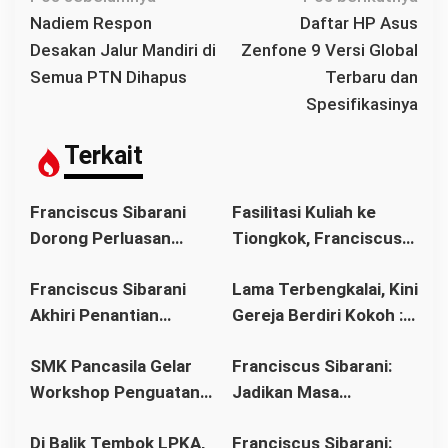
a
Nadiem Respon
Daftar HP Asus
v
Desakan Jalur Mandiri di
Zenfone 9 Versi Global
i
Semua PTN Dihapus
Terbaru dan
g
Spesifikasinya
a
s
Terkait
i
p
Franciscus Sibarani
Fasilitasi Kuliah ke
o
Dorong Perluasan
Tiongkok, Franciscus
s
Akses Pendidikan
Sibarani Ajak Orang
Franciscus Sibarani
Lama Terbengkalai, Kini
sebagai Upaya Cegah
Tua Dukung Pendidikan
Akhiri Penantian
Gereja Berdiri Kokoh :
Pernikahan Dini di
Anak
Panjang Umat Stasi
Franciscus Sibarani
Kalbar
SMK Pancasila Gelar
Franciscus Sibarani:
Bawat Keuskupan
Wujudkan Politik
Workshop Penguatan
Jadikan Masa
Agung Pontianak,
Bonum Commune di
Implementasi 8
Pembinaan sebagai
Gereja Baru Akhirnya
Stasi Bawat Desa
Di Balik Tembok LPKA,
Franciscus Sibarani:
Standar Nasional
Titik Balik Menata
Berdiri
Pahonk LANDAK