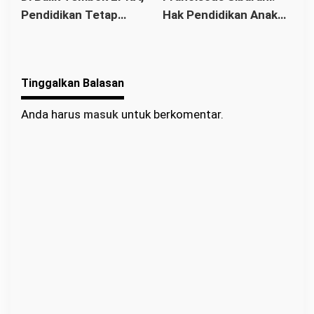
Pendidikan Tetap
Hak Pendidikan Anak
Pendidikan
Masa Depan
Berjalan: Franciscus
Binaan Harus Tetap
Sibarani Apresiasi
Terpenuhi
Program Paket A, B,
Tinggalkan Balasan
dan C
Anda harus
masuk
untuk berkomentar.