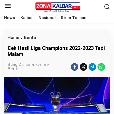
L
e
w
News
Kalbar
Nasional
Kirim Tulisan
a
t
i
Home
Berita
C
/
k
e
Cek Hasil Liga Champions 2022-2023 Tadi
e
k
Malam
k
H
o
Bung Zu
a
Agustus 24, 2022
Berita
n
s
t
i
e
l
n
L
i
g
a