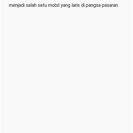
s
menjadi salah satu mobil yang laris di pangsa pasaran.
d
a
n
K
e
r
e
n