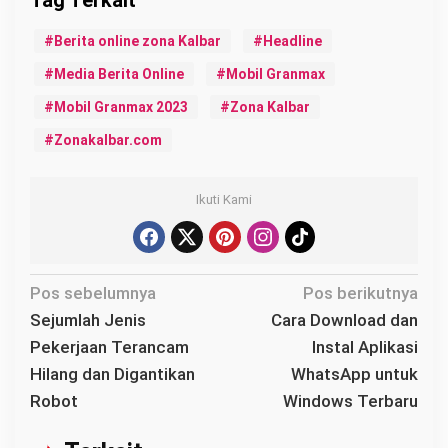
Berita online zona Kalbar
Headline
Media Berita Online
Mobil Granmax
Mobil Granmax 2023
Zona Kalbar
Zonakalbar.com
Ikuti Kami
N
Pos sebelumnya
Pos berikutnya
a
Sejumlah Jenis
Cara Download dan
v
Pekerjaan Terancam
Instal Aplikasi
i
Hilang dan Digantikan
WhatsApp untuk
g
Robot
Windows Terbaru
a