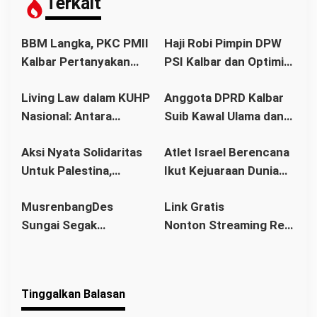
s
Terkait
i
p
BBM Langka, PKC PMII
Haji Robi Pimpin DPW
o
Kalbar Pertanyakan
PSI Kalbar dan Optimis
s
Stetmen Pemerintah
Memang Pemilu 2029
Living Law dalam KUHP
Anggota DPRD Kalbar
Terkait Stok BBM
Nasional: Antara
Suib Kawal Ulama dan
Aman
Hukum Adat dan Asas
Pondok Pesantren
Aksi Nyata Solidaritas
Atlet Israel Berencana
Legalitas
Untuk Palestina,
Ikut Kejuaraan Dunia
Ratusan Warga
Senam di Jakarta, Ini
MusrenbangDes
Link Gratis
Pontianak Ikuti Senam
Kata Menlu
Sungai Segak
Nonton Streaming Real
Sehat dan
Sekaligus Bahas
Madrid vs Villarreal
Penggalangan Donasi
RKPDes 2026: Kades
Live di video
Ajak Warga Berlomba
Tinggalkan Balasan
dalam Kebaikan