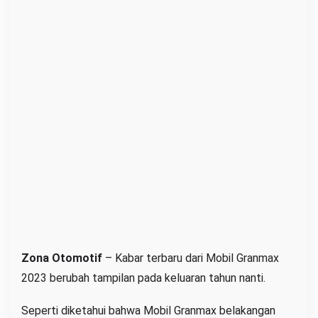
2
0
2
3
B
e
r
u
b
a
h
D
i
n
Zona Otomotif
– Kabar terbaru dari Mobil Granmax
a
2023 berubah tampilan pada keluaran tahun nanti.
m
i
Seperti diketahui bahwa Mobil Granmax belakangan