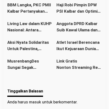
o
BBM Langka, PKC PMII
Haji Robi Pimpin DPW
s
Kalbar Pertanyakan
PSI Kalbar dan Optimis
Stetmen Pemerintah
Memang Pemilu 2029
Living Law dalam KUHP
Anggota DPRD Kalbar
Terkait Stok BBM
Nasional: Antara
Suib Kawal Ulama dan
Aman
Hukum Adat dan Asas
Pondok Pesantren
Aksi Nyata Solidaritas
Atlet Israel Berencana
Legalitas
Untuk Palestina,
Ikut Kejuaraan Dunia
Ratusan Warga
Senam di Jakarta, Ini
MusrenbangDes
Link Gratis
Pontianak Ikuti Senam
Kata Menlu
Sungai Segak
Nonton Streaming Real
Sehat dan
Sekaligus Bahas
Madrid vs Villarreal
Penggalangan Donasi
RKPDes 2026: Kades
Live di video
Ajak Warga Berlomba
Tinggalkan Balasan
dalam Kebaikan
Anda harus
masuk
untuk berkomentar.