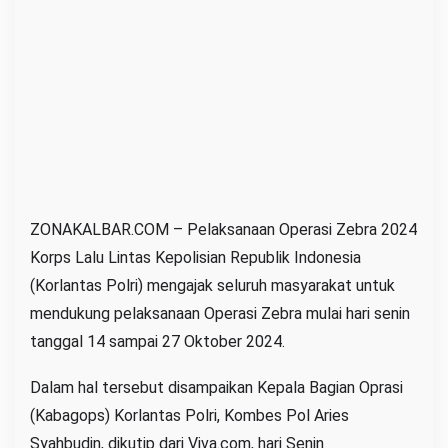
i
i
n
i
s
a
m
p
a
ZONAKALBAR.COM – Pelaksanaan Operasi Zebra 2024
i
Korps Lalu Lintas Kepolisian Republik Indonesia
2
(Korlantas Polri) mengajak seluruh masyarakat untuk
7
mendukung pelaksanaan Operasi Zebra mulai hari senin
O
tanggal 14 sampai 27 Oktober 2024.
k
t
Dalam hal tersebut disampaikan Kepala Bagian Oprasi
o
(Kabagops) Korlantas Polri, Kombes Pol Aries
b
Syahbudin, dikutip dari Viva.com, hari Senin
e