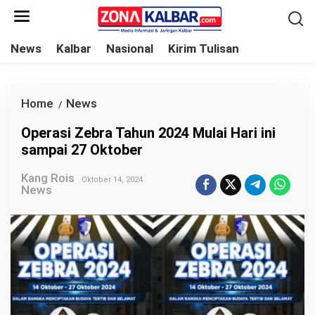
L
e
w
News
Kalbar
Nasional
Kirim Tulisan
a
t
i
Home
News
O
/
k
p
Operasi Zebra Tahun 2024 Mulai Hari ini
e
e
sampai 27 Oktober
k
r
o
Kang Rois
a
Oktober 14, 2024
News
n
s
t
i
e
Z
n
e
b
r
a