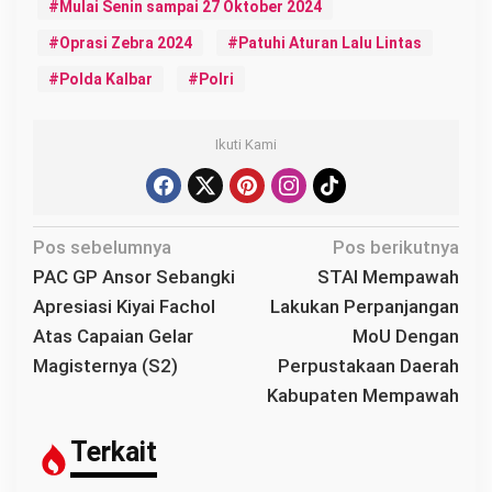
Mulai Senin sampai 27 Oktober 2024
Oprasi Zebra 2024
Patuhi Aturan Lalu Lintas
Polda Kalbar
Polri
Ikuti Kami
N
Pos sebelumnya
Pos berikutnya
a
PAC GP Ansor Sebangki
STAI Mempawah
v
Apresiasi Kiyai Fachol
Lakukan Perpanjangan
i
Atas Capaian Gelar
MoU Dengan
g
Magisternya (S2)
Perpustakaan Daerah
a
Kabupaten Mempawah
s
i
Terkait
p